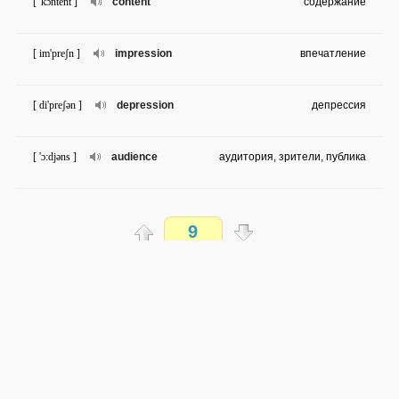
[ 'kɔntent ]
content
содержание
[ im'preʃn ]
impression
впечатление
[ di'preʃən ]
depression
депрессия
[ 'ɔ:djəns ]
audience
аудитория, зрители, публика
[ ,eksi'biʃn ]
exhibition
выставка
9
[ grə'fi:tɪ ]
graffiti
граффити
Распечатать
[ fə'tɔgrəfi ]
photography
фотография
доступен всем
→
→
en
ru
средняя сложность
[ in'tenʃn ]
intention
намерение
0 из 28 слов