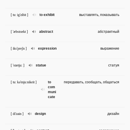
[ tu: ig'zibit ]
to exhibit
выставлять, показывать
[ 'æbstrækt ]
abstract
абстрактный
[ iks'preʃn ]
expression
выражение
[ 'stætju: ]
statue
статуя
[ tu: kə'mju:nikeit ]
to
передавать, сообщать, общаться
com
muni
cate
[ di'zain ]
design
дизайн