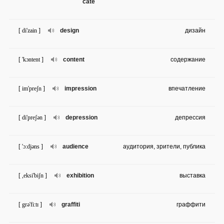
cate
[ di'zain ]
design
дизайн
[ 'kɔntent ]
content
содержание
[ im'preʃn ]
impression
впечатление
[ di'preʃən ]
depression
депрессия
[ 'ɔ:djəns ]
audience
аудитория, зрители, публика
[ ,eksi'biʃn ]
exhibition
выставка
[ grə'fi:tɪ ]
graffiti
граффити