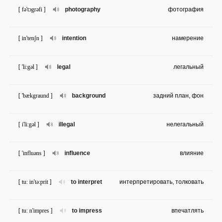
[ fə'tɔgrəfi ]
photography
фотография
[ in'tenʃn ]
intention
намерение
[ 'li:gəl ]
legal
легальный
[ 'bækgraund ]
background
задний план, фон
[ i'li:gəl ]
illegal
нелегальный
[ 'influəns ]
influence
влияние
[ tu: in'tə:prit ]
to interpret
интерпретировать, толковать
[ tu: n'impres ]
to impress
впечатлять