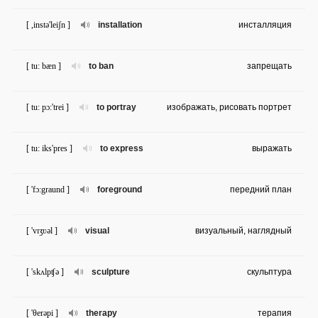
[ ,instə'leiʃn ]
installation
инсталляция
[ tu: bæn ]
to ban
запрещать
[ tu: pɔ:'trei ]
to portray
изображать, рисовать портрет
[ tu: iks'pres ]
to express
выражать
[ 'fɔ:graund ]
foreground
передний план
[ 'vɪʒʋəl ]
visual
визуальный, наглядный
[ 'skʌlpʧə ]
sculpture
скульптура
[ 'θerəpi ]
therapy
терапия