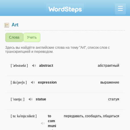
☰
Art
Слова
Учить
Здесь вы найдёте английские слова на тему "Art", список слов с
транскрипцией и переводом.
[ 'æbstrækt ]
abstract
абстрактный
[ iks'preʃn ]
expression
выражение
[ 'stætju: ]
statue
статуя
[ tu: kə'mju:nikeit ]
to
передавать, сообщать, общаться
com
muni