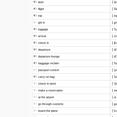
[ læ
land
[ fla
flight
[ tri
trip
[ ge
get in
[ 'l
luggage
[ ə'
arrival
[ ʧe
check in
[ di
departure
[ di
departure lounge
[ 'b
baggage reclaim
[ 'p
passport control
[ 'k
carry-on bag
[ 't
check-in desk
[ me
make a reservation
[ ət
at the airport
[ gə
go through customs
[ bɔ
board the plane