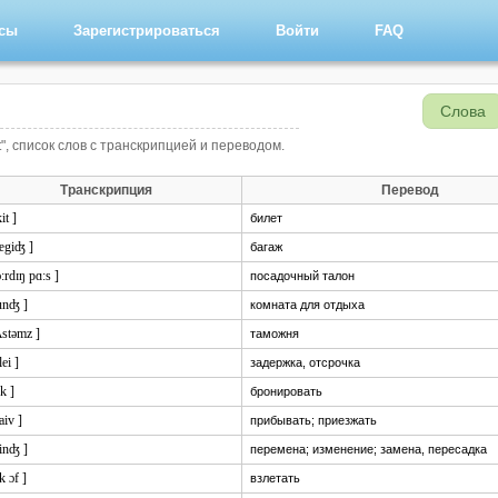
рсы
Зарегистрироваться
Войти
FAQ
Слова
t", список слов с транскрипцией и переводом.
Транскрипция
Перевод
kit ]
билет
bægiʤ ]
багаж
ɔ:rdɪŋ pɑ:s ]
посадочный талон
aunʤ ]
комната для отдыха
ʌstəmz ]
таможня
lei ]
задержка, отсрочка
k ]
бронировать
raiv ]
прибывать; приезжать
einʤ ]
перемена; изменение; замена, пересадка
ik ɔf ]
взлетать