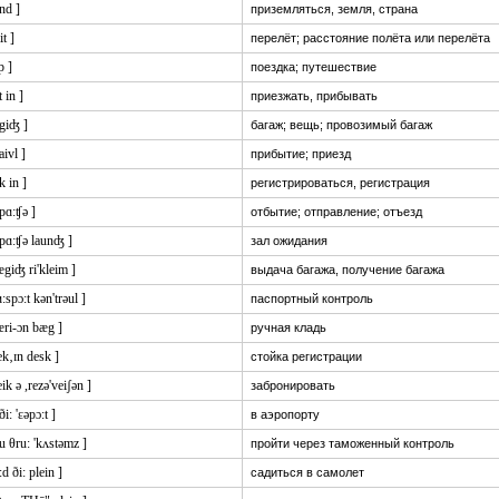
nd ]
приземляться, земля, страна
it ]
перелёт; расстояние полёта или перелёта
p ]
поездка; путешествие
t in ]
приезжать, прибывать
ʌgiʤ ]
багаж; вещь; провозимый багаж
raivl ]
прибытие; приезд
k in ]
регистрироваться, регистрация
'pɑ:ʧə ]
отбытие; отправление; отъезд
'pɑ:ʧə launʤ ]
зал ожидания
ægiʤ ri'kleim ]
выдача багажа, получение багажа
ɑ:spɔ:t kən'trəul ]
паспортный контроль
æri-ɔn bæg ]
ручная кладь
ʃek‚ɪn desk ]
стойка регистрации
ik ə ,rezə'veiʃən ]
забронировать
 ði: 'ɛəpɔ:t ]
в аэропорту
u θru: 'kʌstəmz ]
пройти через таможенный контроль
:d ði: plein ]
садиться в самолет