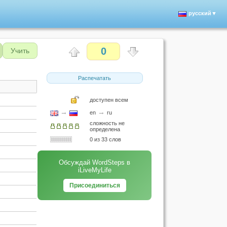
русский▼
0
Учить
Распечатать
доступен всем
→
→
en
ru
сложность не
определена
0 из 33 слов
Обсуждай WordSteps в
iLiveMyLife
Присоединиться