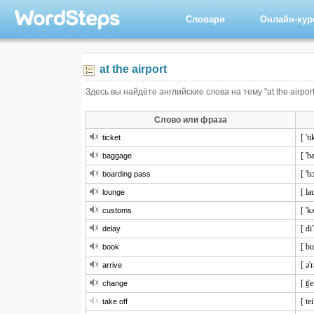
Словари
Онлайн-ку
at the airport
Здесь вы найдёте английские слова на тему "at the airpor
Слово или фраза
[ 'ti
ticket
[ '
baggage
[ 'b
boarding pass
[ l
lounge
[ 'k
customs
[ di'
delay
[ bu
book
[ ə'
arrive
[ ʧ
change
[ te
take off