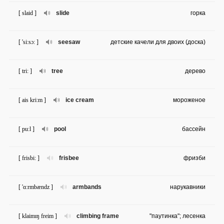
[ slaid ]
slide
горка
[ 'si:sɔ: ]
seesaw
детские качели для двоих (доска)
[ tri: ]
tree
дерево
[ ais kri:m ]
ice cream
мороженое
[ pu:l ]
pool
бассейн
[ frisbi: ]
frisbee
фризби
[ 'ɑ:rmbændz ]
armbands
нарукавники
[ klaimɪŋ freim ]
climbing frame
"паутинка"; лесенка