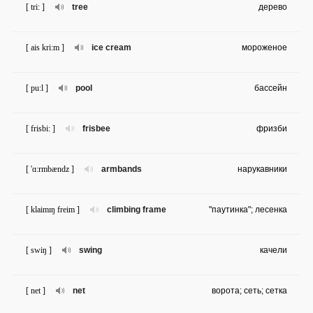
[ tri: ]
tree
дерево
[ ais kri:m ]
ice cream
мороженое
[ pu:l ]
pool
бассейн
[ frisbi: ]
frisbee
фризби
[ 'ɑ:rmbændz ]
armbands
нарукавники
[ klaimɪŋ freim ]
climbing frame
"паутинка"; лесенка
[ swiŋ ]
swing
качели
[ net ]
net
ворота; сеть; сетка