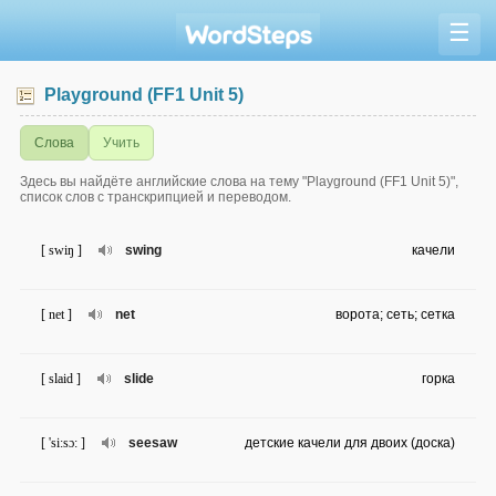
☰
Playground (FF1 Unit 5)
Слова
Учить
Здесь вы найдёте английские слова на тему "Playground (FF1 Unit 5)",
список слов с транскрипцией и переводом.
[ swiŋ ]
swing
качели
[ net ]
net
ворота; сеть; сетка
[ slaid ]
slide
горка
[ 'si:sɔ: ]
seesaw
детские качели для двоих (доска)