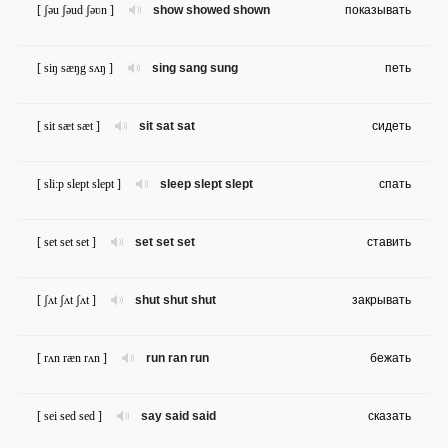
[ ʃəu ʃəud ʃəʋn ]
show showed shown
показывать
[ siŋ sæŋg sʌŋ ]
sing sang sung
петь
[ sit sæt sæt ]
sit sat sat
сидеть
[ sli:p slept slept ]
sleep slept slept
спать
[ set set set ]
set set set
ставить
[ ʃʌt ʃʌt ʃʌt ]
shut shut shut
закрывать
[ rʌn ræn rʌn ]
run ran run
бежать
[ sei sed sed ]
say said said
сказать