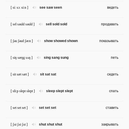
[ si: sɔ: si:n ]
see saw seen
видеть
[ sel səuld səuld ]
sell sold sold
продавать
[ ʃəu ʃəud ʃəʋn ]
show showed shown
показывать
[ siŋ sæŋg sʌŋ ]
sing sang sung
петь
[ sit sæt sæt ]
sit sat sat
сидеть
[ sli:p slept slept ]
sleep slept slept
спать
[ set set set ]
set set set
ставить
[ ʃʌt ʃʌt ʃʌt ]
shut shut shut
закрывать