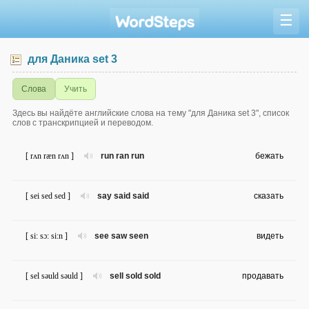
☰
для Даника set 3
Слова
Учить
Здесь вы найдёте английские слова на тему "для Даника set 3", список
слов с транскрипцией и переводом.
[ rʌn ræn rʌn ]
run ran run
бежать
[ sei sed sed ]
say said said
сказать
[ si: sɔ: si:n ]
see saw seen
видеть
[ sel səuld səuld ]
sell sold sold
продавать