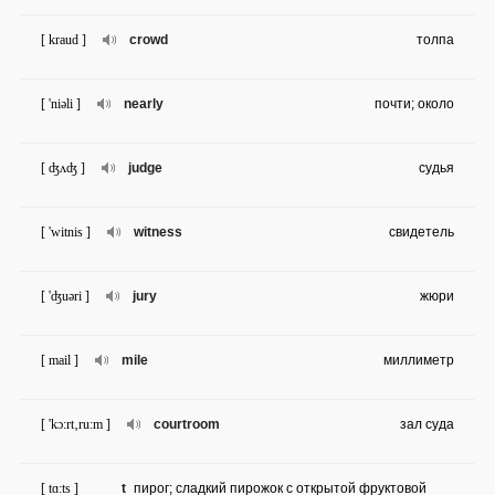
[ kraud ]
crowd
толпа
[ 'niəli ]
nearly
почти; около
[ ʤʌʤ ]
judge
судья
[ 'witnis ]
witness
свидетель
[ 'ʤuəri ]
jury
жюри
[ mail ]
mile
миллиметр
[ 'kɔ:rt‚ru:m ]
courtroom
зал суда
[ tɑ:ts ]
t
пирог; сладкий пирожок с открытой фруктовой