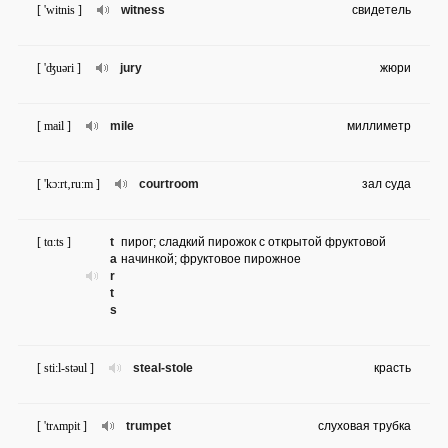
[ 'witnis ]
witness
свидетель
[ 'ʤuəri ]
jury
жюри
[ mail ]
mile
миллиметр
[ 'kɔ:rt‚ru:m ]
courtroom
зал суда
[ tɑ:ts ]
t
пирог; сладкий пирожок с открытой фруктовой
a
начинкой; фруктовое пирожное
r
t
s
[ sti:l-stəul ]
steal-stole
красть
[ 'trʌmpit ]
trumpet
слуховая трубка