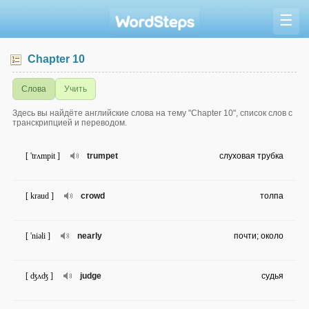
☰
Chapter 10
Слова
Учить
Здесь вы найдёте английские слова на тему "Chapter 10", список слов с
транскрипцией и переводом.
[ 'trʌmpit ]
trumpet
слуховая трубка
[ kraud ]
crowd
толпа
[ 'niəli ]
nearly
почти; около
[ ʤʌʤ ]
judge
судья