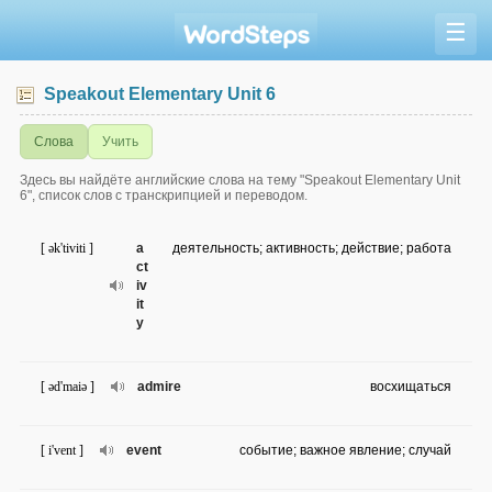
☰
Speakout Elementary Unit 6
Слова
Учить
Здесь вы найдёте английские слова на тему "Speakout Elementary Unit
6", список слов с транскрипцией и переводом.
[ ək'tiviti ]
a
деятельность; активность; действие; работа
ct
iv
it
y
[ əd'maiə ]
admire
восхищаться
[ i'vent ]
event
событие; важное явление; случай