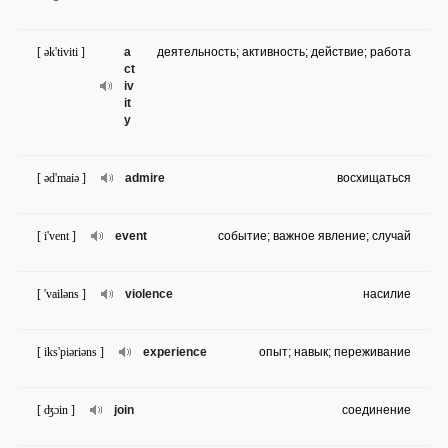
[ ək'tiviti ]
a
деятельность; активность; действие; работа
ct
iv
it
y
[ əd'maiə ]
admire
восхищаться
[ i'vent ]
event
событие; важное явление; случай
[ 'vailəns ]
violence
насилие
[ iks'piəriəns ]
experience
опыт; навык; переживание
[ ʤɔin ]
join
соединение