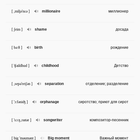
[ ,miljə'nɛə ]
millionaire
миллионер
[ ʃeim ]
shame
досада
[ bə:θ ]
birth
рождение
[ 'ʧaildhud ]
childhood
Детство
[ ,sepə'reiʃən ]
separation
отделение; разделение
[ 'ɔ:fəniʤ ]
orphanage
сиротство; приют для сирот
[ 'sɔ:ŋ‚raɪtər ]
songwriter
композитор-песенник
[ big 'məumənt ]
Big moment
Важный момент