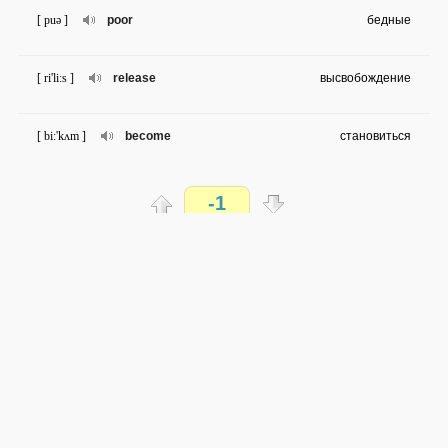
[ puə ]
poor
бедные
[ ri'li:s ]
release
высвобождение
[ bi:'kʌm ]
become
становиться
[ prizn ]
prison
тюрьма
-1
[ ri'sə:ʧ ]
research
исследование
Распечатать
доступен всем
[ ,miljə'nɛə ]
millionaire
миллионер
→
→
en
ru
средняя сложность
[ ʃeim ]
shame
досада
0 из 19 слов
Обсуждай WordSteps в iLiveMyLife
[ bə:θ ]
birth
рождение
Присоединиться