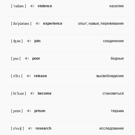
[ 'vailəns ]
violence
насилие
[ iks'piəriəns ]
experience
опыт; навык; переживание
[ ʤɔin ]
join
соединение
[ puə ]
poor
бедные
[ ri'li:s ]
release
высвобождение
[ bi:'kʌm ]
become
становиться
[ prizn ]
prison
тюрьма
[ ri'sə:ʧ ]
research
исследование