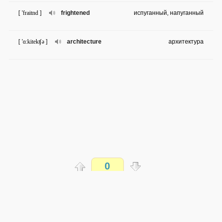
[ 'fraitnd ]
frightened
испуганный, напуганный
[ 'ɑ:kitekʧə ]
architecture
архитектура
0
Распечатать
доступен всем