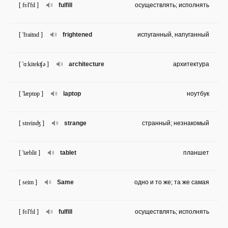
[ fʋl'fɪl ]
fulfill
осуществлять; исполнять
[ 'fraitnd ]
frightened
испуганный, напуганный
[ 'ɑ:kitekʧə ]
architecture
архитектура
[ 'læptɒp ]
laptop
ноутбук
[ streinʤ ]
strange
странный; незнакомый
[ 'tæblit ]
tablet
планшет
[ seim ]
Same
одно и то же; та же самая
[ fʋl'fɪl ]
fulfill
осуществлять; исполнять