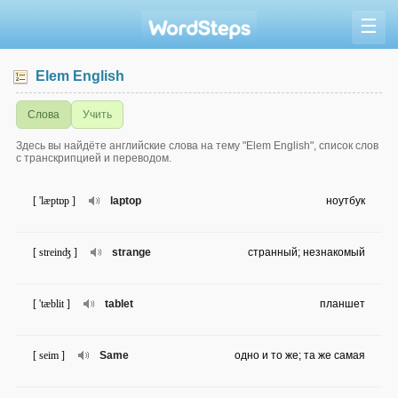
☰
Elem English
Слова
Учить
Здесь вы найдёте английские слова на тему "Elem English", список слов
с транскрипцией и переводом.
[ 'læptɒp ]
laptop
ноутбук
[ streinʤ ]
strange
странный; незнакомый
[ 'tæblit ]
tablet
планшет
[ seim ]
Same
одно и то же; та же самая