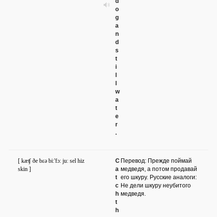
d
o
g
a
n
d
s
t
i
l
l
w
a
t
e
r
.
[ kæʧ ðe bɛə bi:'fɔ: ju: sel hiz
C
Перевод: Прежде поймай
skin ]
a
медведя, а потом продавай
t
его шкуру. Русские аналоги:
c
Не дели шкуру неубитого
h
медведя.
t
h