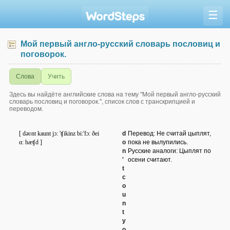
☰
Мой первый англо-русский словарь пословиц и
поговорок.
Слова
Учить
Здесь вы найдёте английские слова на тему "Мой первый англо-русский
словарь пословиц и поговорок.", список слов с транскрипцией и
переводом.
[ dəʋnt kaunt jɔ: 'ʧikinz bi:'fɔ: ðei
d
Перевод: He считай цыплят,
ɑ: hæʧd ]
o
пока не вылупились.
n
Русские аналоги: Цыплят по
'
осени считают.
t
c
o
u
n
t
y
o