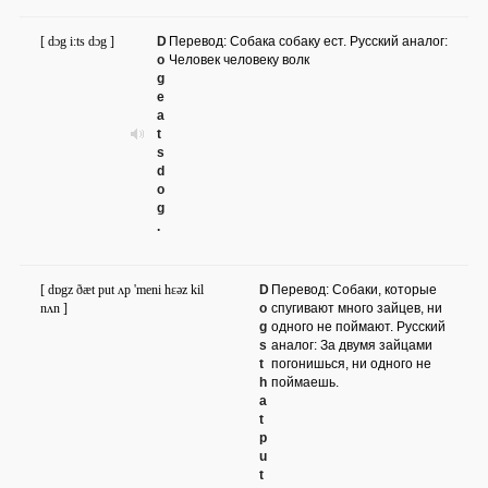
[ dɔg i:ts dɔg ]
D
Перевод: Собака собаку ест. Русский аналог:
o
Человек человеку волк
g
e
a
t
s
d
o
g
.
[ dɒgz ðæt put ʌp 'meni hɛəz kil
D
Перевод: Собаки, которые
nʌn ]
o
спугивают много зайцев, ни
g
одного не поймают. Русский
s
аналог: За двумя зайцами
t
погонишься, ни одного не
h
поймаешь.
a
t
p
u
t