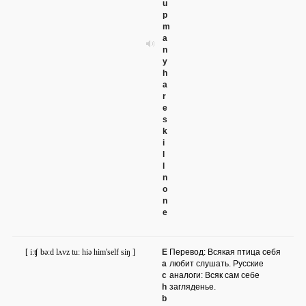
u
p
m
a
n
y
h
a
r
e
s
k
i
l
l
n
o
n
e
[ i:ʧ bə:d lʌvz tu: hiə him'self siŋ ]
E
Перевод: Всякая птица себя
a
любит слушать. Русские
c
аналоги: Всяк сам себе
h
загляденье.
b