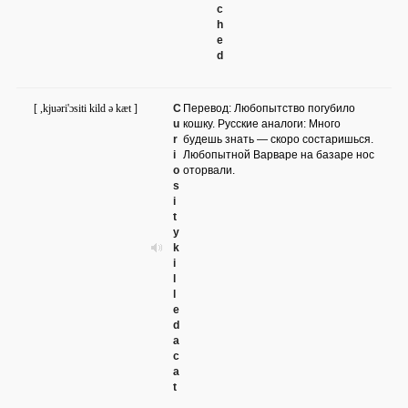
c
h
e
d
[ ,kjuəri'ɔsiti kild ə kæt ]
C
Перевод: Любопытство погубило
u
кошку. Русские аналоги: Много
r
будешь знать — скоро состаришься.
i
Любопытной Варваре на базаре нос
o
оторвали.
s
i
t
y
k
i
l
l
e
d
a
c
a
t