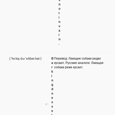
s
n
o
t
i
n
v
a
i
n
.
[ 'bɑ:kiŋ dʌz 'seldəm bait ]
B
Перевод: Лающие собаки редко
a
кусают. Русские аналоги: Лающая
r
собака реже кусает.
k
i
n
g
d
o
e
s
s
e