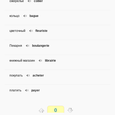
ожерелье
collier
кольцо
bague
цветочный
fleuriste
Пекарня
boulangerie
книжный магазин
librairie
покупать
acheter
платить
payer
стоить
couter
0