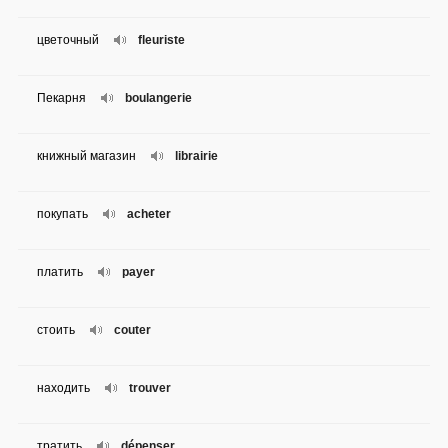
цветочный
fleuriste
Пекарня
boulangerie
книжный магазин
librairie
покупать
acheter
платить
payer
стоить
couter
находить
trouver
тратить
dépenser