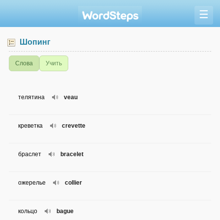
☰
Шопинг
Слова
Учить
телятина
veau
креветка
crevette
браслет
bracelet
ожерелье
collier
кольцо
bague