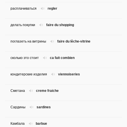
расплачиваться
regler
делать покупки
faire du shopping
поглазеть на витрины
faire du lèche-vitrine
сколько это стоит
ca fait combien
кондитерские изделия
viennoiseries
Сметана
creme fraiche
Сардины
sardines
Камбала
barbue