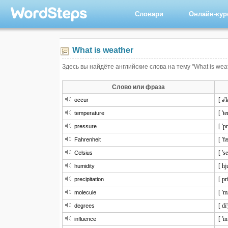
Словари
Онлайн-ку
What is weather
Здесь вы найдёте английские слова на тему "What is wea
Слово или фраза
[ ə'
occur
[ 't
temperature
[ 'p
pressure
[ 'f
Fahrenheit
[ 's
Celsius
[ hj
humidity
[ pr
precipitation
[ 'm
molecule
[ di
degrees
[ 'i
influence