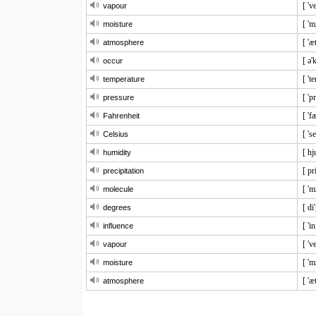
[ 'v
vapour
[ 'm
moisture
[ 'æ
atmosphere
[ ə'
occur
[ 't
temperature
[ 'p
pressure
[ 'f
Fahrenheit
[ 's
Celsius
[ hj
humidity
[ pr
precipitation
[ 'm
molecule
[ di
degrees
[ 'i
influence
[ 'v
vapour
[ 'm
moisture
[ 'æ
atmosphere