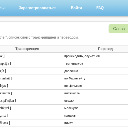
рсы
Зарегистрироваться
Войти
FAQ
Слова
ther", список слов с транскрипцией и переводом.
Транскрипция
Перевод
kə: ]
происходить, случаться
empriʧə ]
температура
reʃə ]
давление
ærənhait ]
по Фарингейту
elsjəs ]
по Цельсию
u:'miditi ]
влажность
i,sipi'teiʃən ]
осадки
ɔlikju:l ]
молекула
'gri:z ]
градусы
nfluəns ]
влиять