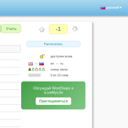
русский▼
-1
Учить
Распечатать
доступен всем
→
→
en
ru
очень легко
0 из 13 слов
Обсуждай WordSteps в
iLiveMyLife
Присоединиться