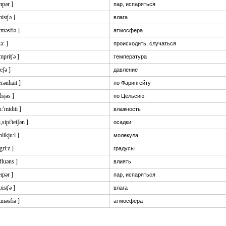
eɪpər ]
пар, испаряться
ɔisʧə ]
влага
tməsfiə ]
атмосфера
kə: ]
происходить, случаться
empriʧə ]
температура
reʃə ]
давление
ærənhait ]
по Фарингейту
elsjəs ]
по Цельсию
u:'miditi ]
влажность
i,sipi'teiʃən ]
осадки
ɔlikju:l ]
молекула
'gri:z ]
градусы
nfluəns ]
влиять
eɪpər ]
пар, испаряться
ɔisʧə ]
влага
tməsfiə ]
атмосфера