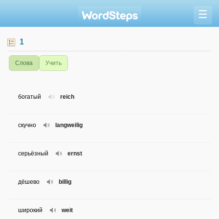
☰
1
Слова
Учить
богатый
reich
скучно
langweilig
серьёзный
ernst
дёшево
billig
широкий
weit