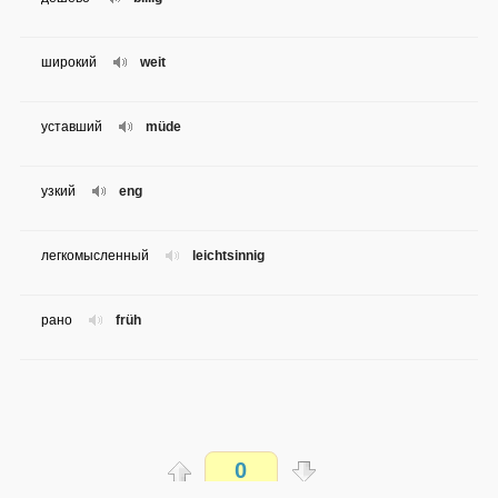
широкий
weit
уставший
müde
узкий
eng
легкомысленный
leichtsinnig
рано
früh
0