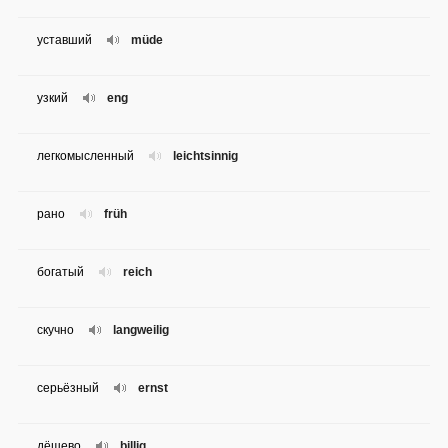
уставший
müde
узкий
eng
легкомысленный
leichtsinnig
рано
früh
богатый
reich
скучно
langweilig
серьёзный
ernst
дёшево
billig