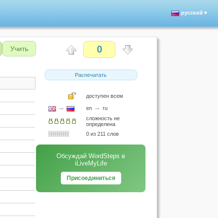
русский▼
0
Учить
Распечатать
доступен всем
→
→
en
ru
сложность не
определена
0 из 211 слов
Обсуждай WordSteps в
iLiveMyLife
Присоединиться