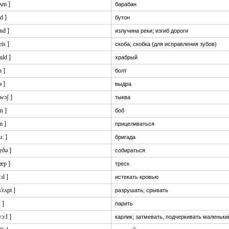
rʌm ]
барабан
d ]
бутон
nd ]
излучина реки; изгиб дороги
eis ]
скоба; скобка (для исправления зубов)
uld ]
храбрый
n ]
болт
ə ]
выдра
kwɔʃ ]
тыква
:n ]
боб
m ]
прицеливаться
u: ]
бригада
æðə ]
собираться
næp ]
треск
i:d ]
истекать кровью
s'rʌpt ]
разрушать; срывать
: ]
парить
ɔ:f ]
карлик; затмевать, подчеркивать маленьки