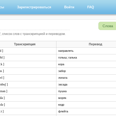
рсы
Зарегистрироваться
Войти
FAQ
Слова
, список слов с транскрипцией и переводом.
Транскрипция
Перевод
d ]
направлять
ebl ]
голыш; галька
:k ]
кора
ns ]
забор
ʌvl ]
лопата
æmbuʃ ]
засада
ænən ]
пушка
ilə ]
моряк
:də ]
кедр
:t ]
флейта