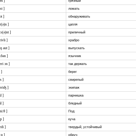
lθi ]
грязный
st ]
ломать
ɔt ]
обнаруживать
r(ə)n ]
цапля
i:s(ə)nt ]
приличный
eivlɪ ]
храбро
iŋ aut ]
выпускать
i:ðən ]
язычник
æri ɔn ]
так держать
 ]
берег
əs ]
свирепый
æriʤ ]
экипаж
d ]
парнишка
il ]
бледный
'ni:θ ]
Под
:p ]
куча
edi ]
твердый, устойчивый
:p ]
обруч