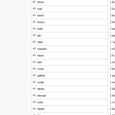
[ d
drum
[ bʌ
bud
[ be
bend
[ br
brace
[ bə
bold
[ pi
pin
[ 'ɔt
otter
[ s
squash
[ bi
bean
[ ei
aim
[ kr
crew
[ 'g
gather
[ s
snap
[ bl
bleed
[ di
disrupt
[ sɔ
soar
[ dw
dwarf