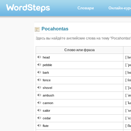
Словари
Онлайн-ку
Pocahontas
Здесь вы найдёте английские слова на тему "Pocahontas"
Слово или фраза
[ he
head
[ 'p
pebble
[ bɑ
bark
[ fe
fence
[ 'ʃ
shovel
[ '
ambush
[ 'k
cannon
[ 'se
sailor
[ 'si
cedar
[ flu
flute