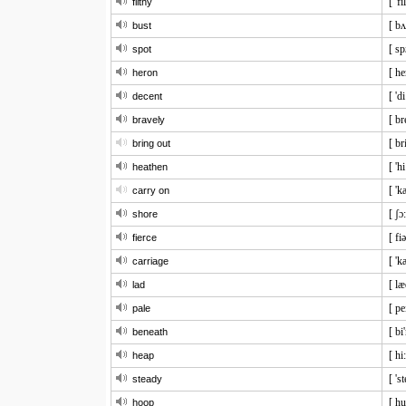
[ 'fi
filthy
[ bʌ
bust
[ sp
spot
[ he
heron
[ 'd
decent
[ br
bravely
[ br
bring out
[ 'h
heathen
[ 'k
carry on
[ ʃɔ:
shore
[ fi
fierce
[ 'k
carriage
[ læ
lad
[ pe
pale
[ bi
beneath
[ hi
heap
[ 'st
steady
[ hu
hoop