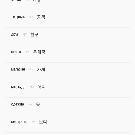
공책
тетрадь
친구
друг
우체국
почта
가게
магазин
어디
где, куда
옷
одежда
보다
смотреть