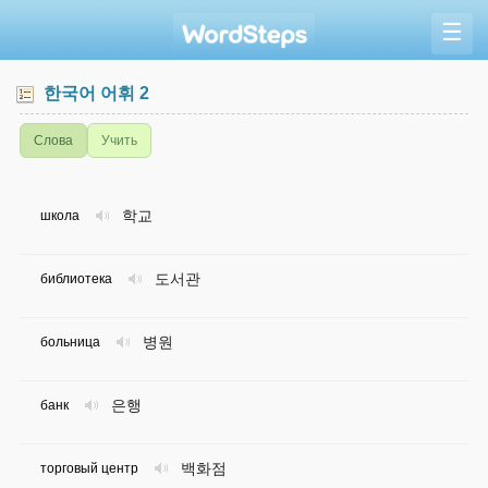
☰
한국어 어휘 2
Слова
Учить
학교
школа
도서관
библиотека
병원
больница
은행
банк
백화점
торговый центр