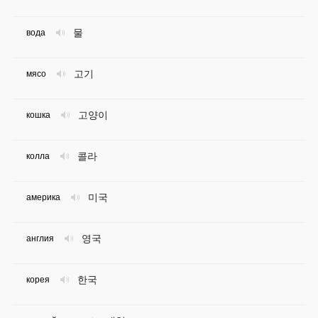
물
вода
고기
мясо
고양이
кошка
콜라
колла
미국
америка
영국
англия
한국
корея