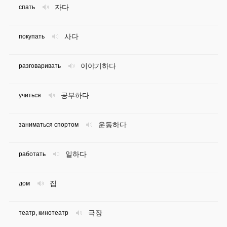
자다
спать
사다
покупать
이야기하다
разговаривать
공부하다
учиться
운동하다
заниматься спортом
일하다
работать
집
дом
극장
театр, кинотеатр