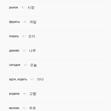
시장
рынок
과일
фрукты
오이
огурец
나무
дерево
오늘
сегодня
가다
идти, ходить
고향
родина
우유
молоко