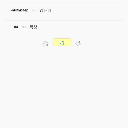
컴퓨터
компьютер
책상
стол
-1
의자
стул
Распечатать
가방
сумка
доступен всем
공책
тетрадь
→
→
ko
ru
легко
0 из 144 слов
친구
друг
Обсуждай WordSteps в iLiveMyLife
우체국
почта
Присоединиться
가게
магазин