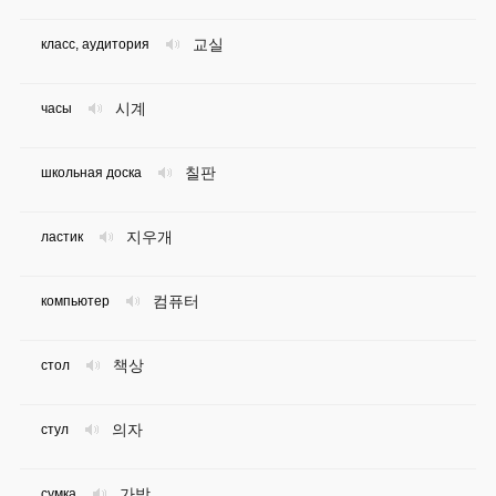
교실
класс, аудитория
시계
часы
칠판
школьная доска
지우개
ластик
컴퓨터
компьютер
책상
стол
의자
стул
가방
сумка