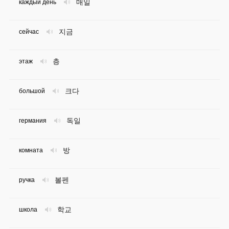
매일
каждый день
지금
сейчас
층
этаж
크다
большой
독일
германия
방
комната
볼펜
ручка
학교
школа