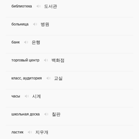
도서관
библиотека
병원
больница
은행
банк
백화점
торговый центр
교실
класс, аудитория
시계
часы
칠판
школьная доска
지우개
ластик