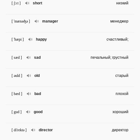
[ ʃɔ:t ]
short
низкий
[ 'mænəʤə ]
manager
менеджер
[ 'hæpi ]
happy
счастливый;
[ sæd ]
sad
печальный; грустный
[ əuld ]
old
старый
[ bæd ]
bad
плохой
[ gud ]
good
хороший
[ di'rektə ]
director
директор