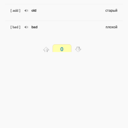
[ əuld ]
old
старый
[ bæd ]
bad
плохой
[ gud ]
good
хороший
0
[ di'rektə ]
director
директор
Распечатать
[ 'hauswaif ]
housewife
домохозяйка
доступен всем
→
→
en
ru
сложность не определена
[ 'draivə ]
driver
водитель
0 из 39 слов
Обсуждай WordSteps в iLiveMyLife
[ 'bɪznɪs‚mæn ]
businessman
бизнесмен
Присоединиться
[ 'bɪznɪs‚wʋmən ]
businesswoman
деловая женщина