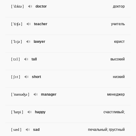
[ 'dɔktə ]
doctor
доктор
[ 'ti:ʧə ]
teacher
учитель
[ 'lɔ:jə ]
lawyer
юрист
[ tɔ:l ]
tall
высокий
[ ʃɔ:t ]
short
низкий
[ 'mænəʤə ]
manager
менеджер
[ 'hæpi ]
happy
счастливый;
[ sæd ]
sad
печальный; грустный