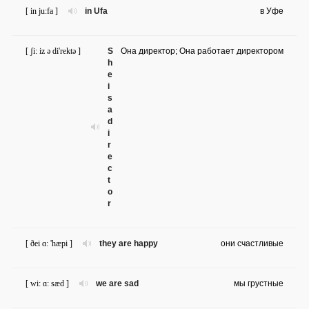
[ in ju:fa ]
in Ufa
в Уфе
[ ʃi: iz ə di'rektə ]
S
Она директор; Она работает директором
h
e
i
s
a
d
i
r
e
c
t
o
r
[ ðei ɑ: 'hæpi ]
they are happy
они счастливые
[ wi: ɑ: sæd ]
we are sad
мы грустные