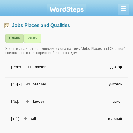
☰
Jobs Places and Qualities
Слова
Учить
Здесь вы найдёте английские слова на тему "Jobs Places and Qualities",
список слов с транскрипцией и переводом.
[ 'dɔktə ]
doctor
доктор
[ 'ti:ʧə ]
teacher
учитель
[ 'lɔ:jə ]
lawyer
юрист
[ tɔ:l ]
tall
высокий