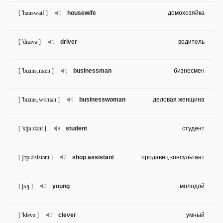
[ 'hauswaif ]
housewife
домохозяйка
[ 'draivə ]
driver
водитель
[ 'bɪznɪs‚mæn ]
businessman
бизнесмен
[ 'bɪznɪs‚wʋmən ]
businesswoman
деловая женщина
[ 'stju:dənt ]
student
студент
[ ʃɔp ə'sistənt ]
shop assistant
продавец консультант
[ jʌŋ ]
young
молодой
[ 'klevə ]
clever
умный