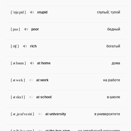
[ 'stju:pid ]
stupid
глупый; тупой
[ puə ]
poor
бедный
[ riʧ ]
rich
богатый
[ ət həum ]
at home
дома
[ ət wə:k ]
at work
на работе
[ ət sku:l ]
at school
в школе
[ ət ,ju:ni'və:siti ]
at university
в университете