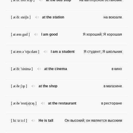
[ ət ði: bʌs stɔp ]
at the bus stop
на автобусной остановке
[ ət ði: steiʃn ]
at the station
на вокзале
[ ai æm gud ]
I am good
Я хороший; Я хорошая
[ ai æm ə 'stju:dənt ]
I am a student
Я студент; Я школьник
[ ət ði: 'sinimə ]
at the cinema
в кино
[ ət ðe ʃɔp ]
at the shop
в магазине
[ ət ðe 'rest(ə)rɔŋ ]
at the restaurant
в ресторане
[ hi: iz tɔ:l ]
He is tall
Он высокий; он является высоким