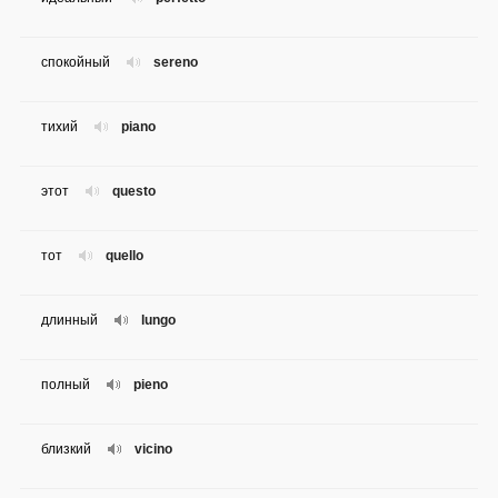
спокойный
sereno
тихий
piano
этот
questo
тот
quello
длинный
lungo
полный
pieno
близкий
vicino