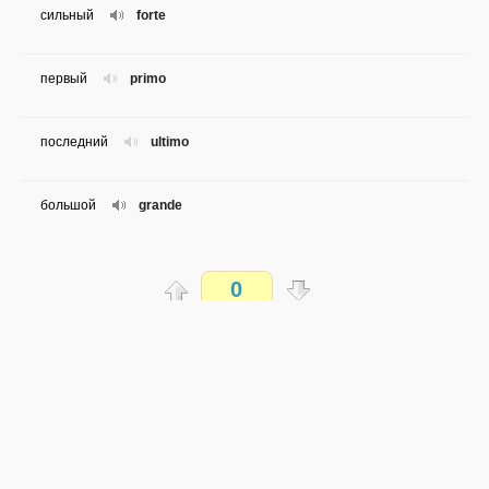
сильный
forte
первый
primo
последний
ultimo
большой
grande
далекий
lontano
0
разный
diverso
Распечатать
идеальный
perfetto
доступен всем
→
→
it
ru
сложность не определена
спокойный
sereno
0 из 14 слов