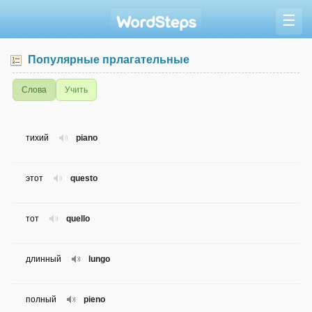
☰
Популярные прлагательные
Слова
Учить
тихий
piano
этот
questo
тот
quello
длинный
lungo
полный
pieno