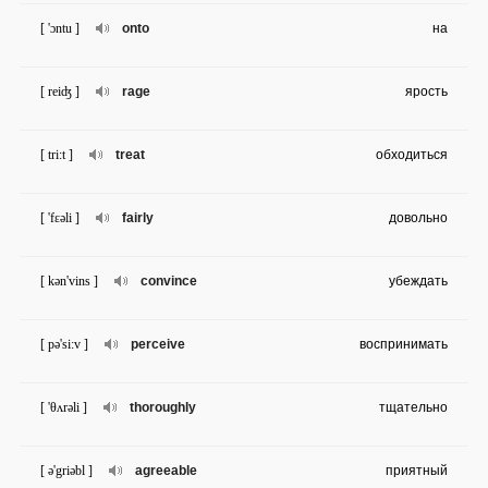
[ 'ɔntu ]
onto
на
[ reiʤ ]
rage
ярость
[ tri:t ]
treat
обходиться
[ 'fɛəli ]
fairly
довольно
[ kən'vins ]
convince
убеждать
[ pə'si:v ]
perceive
воспринимать
[ 'θʌrəli ]
thoroughly
тщательно
[ ə'griəbl ]
agreeable
приятный