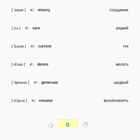
[ 'mizəri ]
misery
страдание
[ rɛə ]
rare
редкий
[ 'kʌrənt ]
current
ток
[ di'zaiə ]
desire
желать
[ 'ʤenərəs ]
generous
щедрый
[ ri'zju:m ]
resume
возобновлять
[ 'grædjəli ]
gradually
постепенно
0
[ pri'saisli ]
precisely
точно