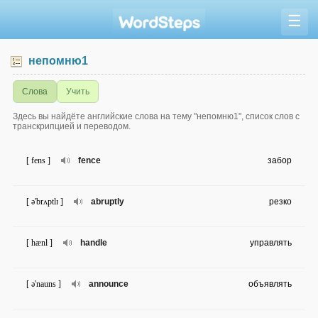
☰
непомню1
Слова
Учить
Здесь вы найдёте английские слова на тему "непомню1", список слов с
транскрипцией и переводом.
[ fens ]
fence
забор
[ ə'brʌptlɪ ]
abruptly
резко
[ hænl ]
handle
управлять
[ ə'nauns ]
announce
объявлять