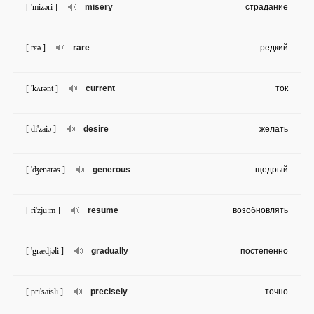
[ 'mizəri ]
misery
страдание
[ rɛə ]
rare
редкий
[ 'kʌrənt ]
current
ток
[ di'zaiə ]
desire
желать
[ 'ʤenərəs ]
generous
щедрый
[ ri'zju:m ]
resume
возобновлять
[ 'grædjəli ]
gradually
постепенно
[ pri'saisli ]
precisely
точно