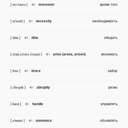
[ mɔ:'rəuvə ]
moreover
кроме того
[ ni'sesiti ]
necessity
необходимость
[ dain ]
dine
обедать
[ ə'raiz (ə'rəʋz ə'rɪzən) ]
arise (arose, arisen)
возникать
[ fens ]
fence
забор
[ ə'brʌptlɪ ]
abruptly
резко
[ hænl ]
handle
управлять
[ ə'nauns ]
announce
объявлять