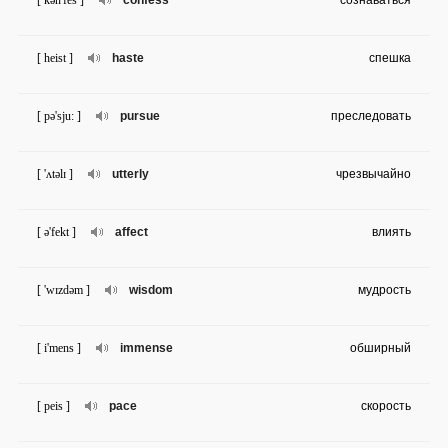
[ kən'fes ]
confess
сознаваться
[ heist ]
haste
спешка
[ pə'sju: ]
pursue
преследовать
[ 'ʌtəlɪ ]
utterly
чрезвычайно
[ ə'fekt ]
affect
влиять
[ 'wɪzdəm ]
wisdom
мудрость
[ i'mens ]
immense
обширный
[ peis ]
pace
скорость