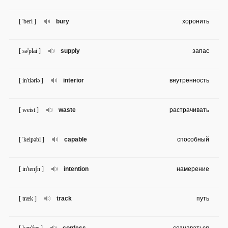
[ 'beri ]
bury
хоронить
[ sə'plai ]
supply
запас
[ in'tiəriə ]
interior
внутренность
[ weist ]
waste
растрачивать
[ 'keipəbl ]
capable
способный
[ in'tenʃn ]
intention
намерение
[ træk ]
track
путь