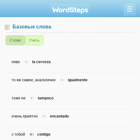
☰
Базовые слова
Слова
Учить
пиво
la cerveza
то же самое, аналогично
igualmente
тоже не
tampoco
очень приятно
encantado
с тобой
contigo