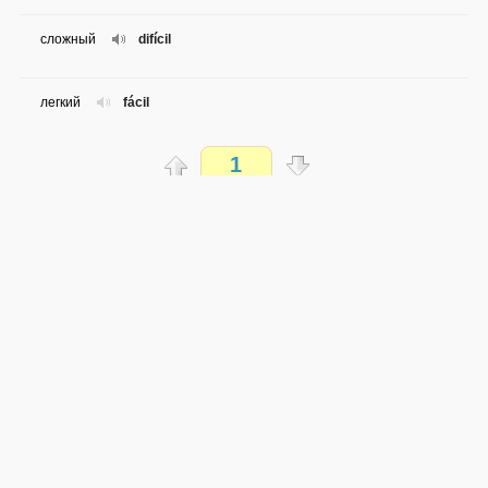
сложный
difícil
легкий
fácil
1
Хорошо
Bien
Распечатать
со мной
conmigo
доступен всем
Сожалею
lo siento
→
→
es
ru
легко
0 из 59 слов
Плохо
mal
Обсуждай WordSteps в iLiveMyLife
Так себе
regular
Присоединиться
Ужасно
fatal