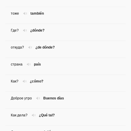
тоже
también
Где?
¿dónde?
откуда?
¿de dónde?
страна
país
Как?
¿cómo?
Доброе утро
Buenos días
Как дела?
¿Qué tal?