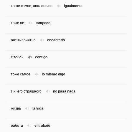
то же самое, аналогично
igualmente
тоже не
tampoco
очень приятно
encantado
с тобой
contigo
тоже самое
lo mismo digo
Ничего страшного
no pasa nada
жизнь
la vida
работа
el trabajo