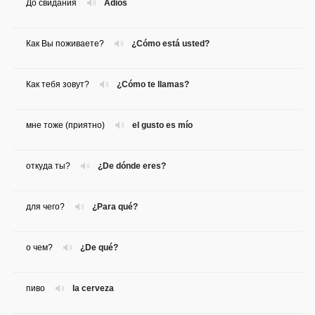
До свидания
Adiós
Как Вы поживаете?
¿Cómo está usted?
Как тебя зовут?
¿Cómo te llamas?
мне тоже (приятно)
el gusto es mío
откуда ты?
¿De dónde eres?
для чего?
¿Para qué?
о чем?
¿De qué?
пиво
la cerveza