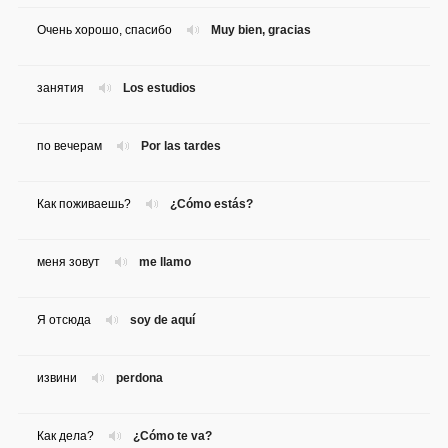
Очень хорошо, спасибо
Muy bien, gracias
занятия
Los estudios
по вечерам
Por las tardes
Как поживаешь?
¿Cómo estás?
меня зовут
me llamo
Я отсюда
soy de aquí
извини
perdona
Как дела?
¿Cómo te va?