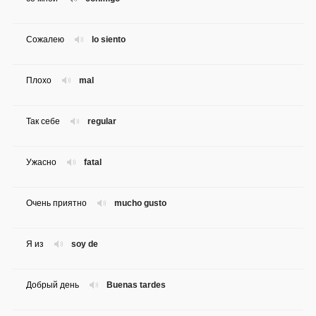
Сожалею
lo siento
Плохо
mal
Так себе
regular
Ужасно
fatal
Очень приятно
mucho gusto
Я из
soy de
Добрый день
Buenas tardes