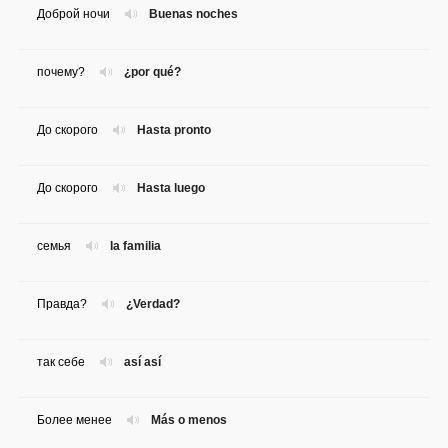
Доброй ночи
Buenas noches
почему?
¿por qué?
До скорого
Hasta pronto
До скорого
Hasta luego
семья
la familia
Правда?
¿Verdad?
так себе
así así
Более менее
Más o menos