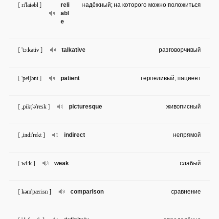
[ ri'laiəbl ]
reli
надёжный; на которого можно положиться
abl
e
[ 'tɔ:kətiv ]
talkative
разговорчивый
[ 'peiʃənt ]
patient
терпеливый, пациент
[ ,pikʧə'resk ]
picturesque
живописный
[ ,indi'rekt ]
indirect
непрямой
[ wi:k ]
weak
слабый
[ kəm'pærisn ]
comparison
сравнение