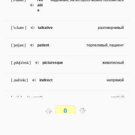
[ ri'laiəbl ]
reli
надёжный; на которого можно положиться
abl
e
[ 'tɔ:kətiv ]
talkative
разговорчивый
[ 'peiʃənt ]
patient
терпеливый, пациент
[ ,pikʧə'resk ]
picturesque
живописный
[ ,indi'rekt ]
indirect
непрямой
[ wi:k ]
weak
слабый
0
[ kəm'pærisn ]
comparison
сравнение
Распечатать
[ 'defənɪtlɪ ]
definitely
определённо