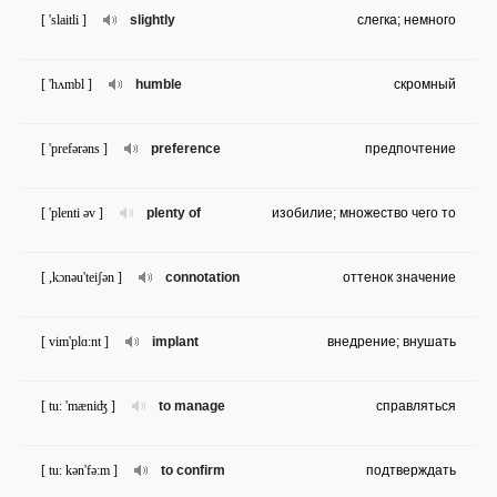
[ 'slaitli ]
slightly
слегка; немного
[ 'hʌmbl ]
humble
скромный
[ 'prefərəns ]
preference
предпочтение
[ 'plenti əv ]
plenty of
изобилие; множество чего то
[ ,kɔnəu'teiʃən ]
connotation
оттенок значение
[ vim'plɑ:nt ]
implant
внедрение; внушать
[ tu: 'mæniʤ ]
to manage
справляться
[ tu: kən'fə:m ]
to confirm
подтверждать