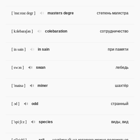
[ 'mɑ:stəz degr ]
masters degre
степень магистра
[ kɔlebaraʃən ]
colebaration
сотрудничество
[ in sain ]
in sain
при памяти
[ swɔn ]
swan
лебедь
[ 'mainə ]
miner
шахтёр
[ ɔd ]
odd
странный
[ 'spi:ʃi:z ]
species
виды, вид