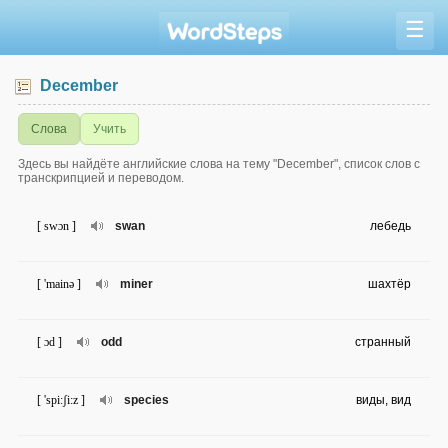
☰
December
Слова
Учить
Здесь вы найдёте английские слова на тему "December", список слов с
транскрипцией и переводом.
[ swɔn ]
swan
лебедь
[ 'mainə ]
miner
шахтёр
[ ɔd ]
odd
странный
[ 'spi:ʃi:z ]
species
виды, вид