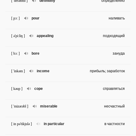
[ 'defənɪtlɪ ]
definitely
определённо
[ pɔ: ]
pour
наливать
[ ə'pi:liŋ ]
appealing
подходящий
[ bɔ: ]
bore
зануда
[ 'inkəm ]
income
прибыль; заработок
[ kəup ]
cope
справляться
[ 'mizərəbl ]
miserable
несчастный
[ in pə'tikjulə ]
in particular
в частности