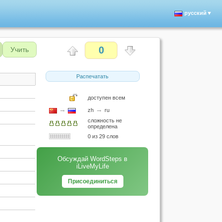
русский▼
0
Учить
Распечатать
доступен всем
→
→
zh
ru
сложность не
определена
0 из 29 слов
Обсуждай WordSteps в
iLiveMyLife
Присоединиться