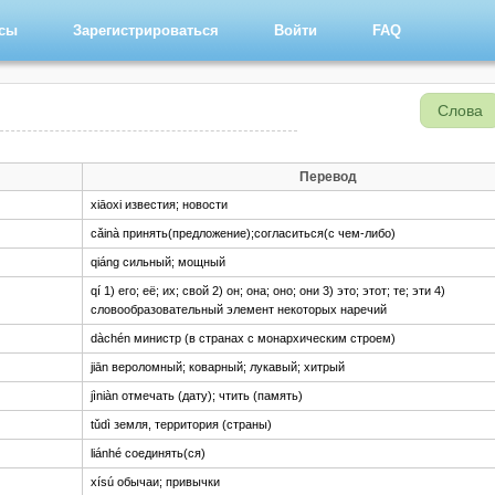
рсы
Зарегистрироваться
Войти
FAQ
Слова
Перевод
xiāoxi известия; новости
cǎinà принять(предложение);согласиться(с чем-либо)
qiáng сильный; мощный
qí 1) его; её; их; свой 2) он; она; оно; они 3) это; этот; те; эти 4)
словообразовательный элемент некоторых наречий
dàchén министр (в странах с монархическим строем)
jiān вероломный; коварный; лукавый; хитрый
jìniàn отмечать (дату); чтить (память)
tǔdì земля, территория (страны)
liánhé соединять(ся)
xísú обычаи; привычки