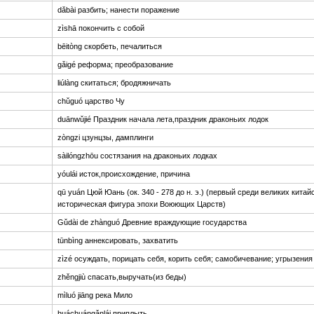
dǎbài разбить; нанести поражение
zìshā покончить с собой
bēitòng скорбеть, печалиться
gǎigé реформа; преобразование
liúlàng скитаться; бродяжничать
chǔguó царство Чу
duānwǔjié Праздник начала лета,праздник драконьих лодок
zòngzi цзунцзы, дамплинги
sàilóngzhōu состязания на драконьих лодках
yóulái исток,происхождение, причина
qū yuán Цюй Юань (ок. 340 - 278 до н. э.) (первый среди великих китай
историческая фигура эпохи Воюющих Царств)
Gǔdài de zhànguó Древние враждующие государства
tūnbìng аннексировать, захватить
zìzé осуждать, порицать себя, корить себя; самобичевание; угрызения
zhěngjiù спасать,выручать(из беды)
mìluó jiāng река Мило
huáchuángǎnlái приплыть