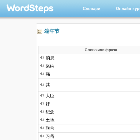
Словари
Онлайн-ку
端午节
Слово или фраза
消息
采纳
强
其
大臣
奸
纪念
土地
联合
习俗