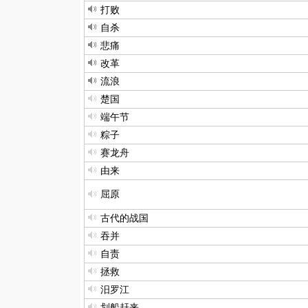
打败
自杀
悲痛
改革
流浪
楚国
端午节
粽子
赛龙舟
由来
屈原
古代的战国
吞并
自责
拯救
汨罗江
划船赶来