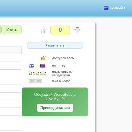
русский▼
0
Учить
Распечатать
доступен всем
→
→
en
ru
сложность не
определена
0 из 68 слов
Обсуждай WordSteps в
iLiveMyLife
Присоединиться