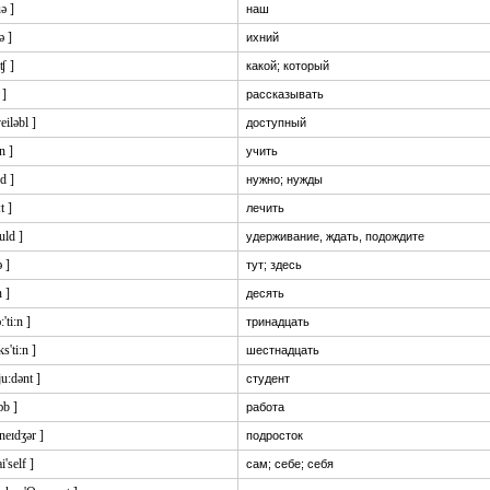
uə ]
наш
ə ]
ихний
ʧ ]
какой; который
 ]
рассказывать
veiləbl ]
доступный
:n ]
учить
:d ]
нужно; нужды
:t ]
лечить
uld ]
удерживание, ждать, подождите
ə ]
тут; здесь
n ]
десять
:'ti:n ]
тринадцать
ks'ti:n ]
шестнадцать
tju:dənt ]
студент
ɔb ]
работа
i:neɪdʒər ]
подросток
i'self ]
сам; себе; себя