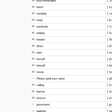
[ ‚s
psychotherapist
[ ti:
teach
[ 'sə
certainly
[ ki
keep
[ 'w
wardrobe
[ 'h
holiday
[ 'θi
theatre
[ di
direct
[ stɑ
start
[ (h
herself
[ hi
himself
[ 'm
movie
[ pl
Please spell your name
[ 'k
calling
[ 'lə
learner
[ in
instruct
[ g
goverment
[ 'p
patients