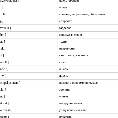
aɪkəʋ'Ɵerəpɪst ]
психотерапевт
ʧ ]
учить
:tnli ]
конечно; непременно; обязательно
:p ]
сохранять
ɔ:drəub ]
гардероб
ɔlidi ]
каникулы; отпуск
ətə ]
театр
'rekt ]
направлять
:t ]
стартовать, начинать
)ə'self ]
сама
m'self ]
он сам
u:vi ]
фильм
i:z spel jɔ: neim ]
назовите свое имя по буквах
ɔ:liŋ ]
звонить
:nə ]
ученик
'strʌkt ]
инструктировать
ɔverment ]
уряд, правительство
eiʃənts ]
пациенты