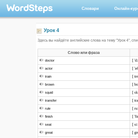
Словари
Онлайн-ку
Урок 4
Здесь вы найдёте английские слова на тему "Урок 4", сп
Слово или фраза
[ 'd
doctor
[ 'æ
actor
[ tr
train
[ br
brown
[ s
squid
[ tr
transfer
[ ru:
rule
[ 'fi
finish
[ si:
seat
[ gr
great