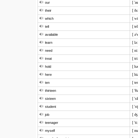
[ 'a
our
[ ðɛ
their
[ wi
which
[ tel
tell
[ ə'
available
[ lə
learn
[ ni
need
[ tri
treat
[ hə
hold
[ hi
here
[ te
ten
[ 'θə
thirteen
[ 'si
sixteen
[ 's
student
[ ʤ
job
[ 't
teenager
[ ma
myself