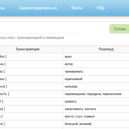
рсы
Зарегистрироваться
Войти
FAQ
Слова
исок слов с транскрипцией и переводом.
Транскрипция
Перевод
ɔktə ]
врач
ktə ]
актер
ein ]
тренировать
aun ]
коричневый
kwɪd ]
кальмар
əns'fə: ]
перемещение; передача; перенесение
l ]
править
niʃ ]
заканчивать; кончать
t ]
место; стул; скамья
eit ]
большой, великий