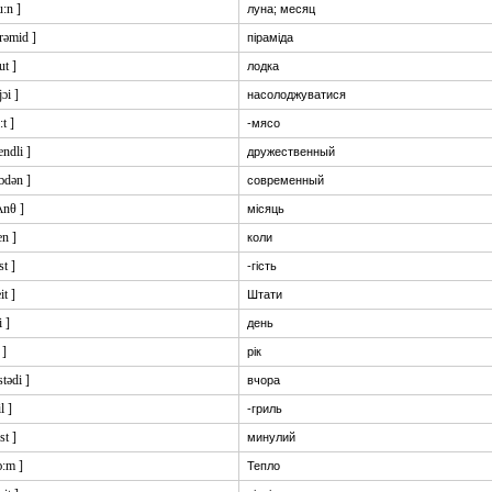
:n ]
луна; месяц
irəmid ]
піраміда
ut ]
лодка
jɔi ]
насолоджуватися
:t ]
-мясо
rendli ]
дружественный
ɔdən ]
современный
ʌnθ ]
місяць
en ]
коли
st ]
-гість
it ]
Штати
i ]
день
 ]
рік
estədi ]
вчора
l ]
-гриль
st ]
минулий
ɔ:m ]
Тепло