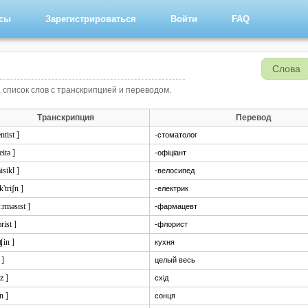
рсы
Зарегистрироваться
Войти
FAQ
Слова
 список слов с транскрипцией и переводом.
Транскрипция
Перевод
entist ]
-стоматолог
eitə ]
-офіціант
aisikl ]
-велосипед
k'triʃn ]
-електрик
ɑ:rməsɪst ]
-фармацевт
ɔrist ]
-флорист
iʧin ]
кухня
 ]
целый весь
iz ]
схід
n ]
сонця