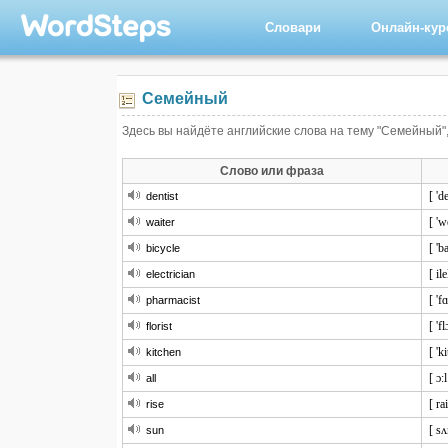
Словари
Онлайн-ку
Семейный
Здесь вы найдёте английские слова на тему "Семейный",
Слово или фраза
[ 'd
dentist
[ 'w
waiter
[ 'b
bicycle
[ ile
electrician
[ 'f
pharmacist
[ 'fl
florist
[ 'k
kitchen
[ ɔ:l
all
[ ra
rise
[ sʌ
sun