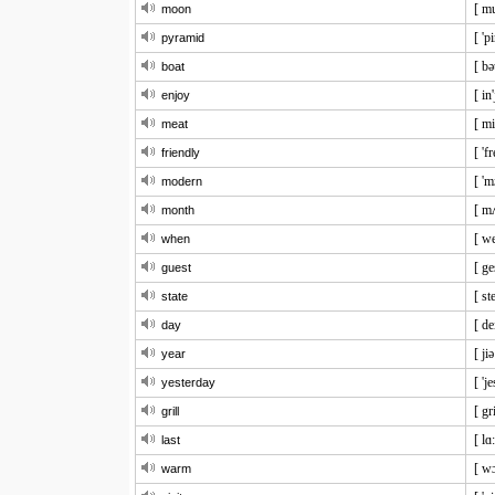
[ mu
moon
[ 'p
pyramid
[ bə
boat
[ in'
enjoy
[ mi
meat
[ 'f
friendly
[ 'm
modern
[ m
month
[ w
when
[ ge
guest
[ ste
state
[ de
day
[ jiə
year
[ 'j
yesterday
[ gri
grill
[ lɑ:
last
[ w
warm