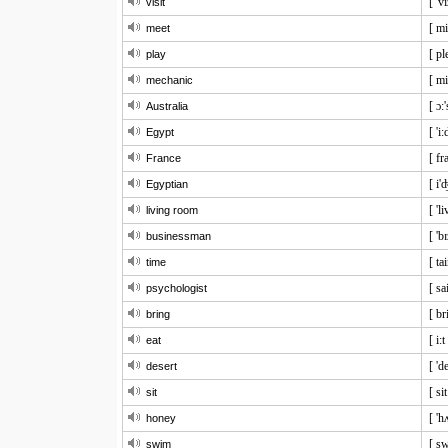
[ 'vi
visit
[ mi
meet
[ pl
play
[ mi
mechanic
[ ɔ:'
Australia
[ 'i:
Egypt
[ fr
France
[ i'
Egyptian
[ 'l
living room
[ 'b
businessman
[ ta
time
[ sa
psychologist
[ br
bring
[ i:t
eat
[ 'd
desert
[ sit
sit
[ 'h
honey
[ s
swim