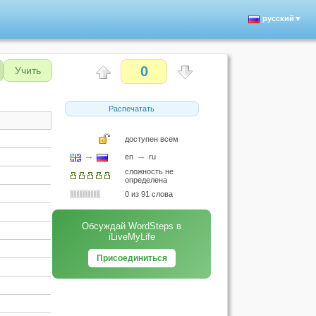
русский▼
0
Учить
Распечатать
доступен всем
→
→
en
ru
сложность не
определена
0 из 91 слова
Обсуждай WordSteps в
iLiveMyLife
Присоединиться