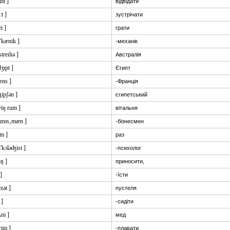
zit ]
відвідати
:t ]
зустрічати
ei ]
грати
'kænik ]
-механік
streɪlɪə ]
Австралія
dʒɪpt ]
Єгипт
æns ]
-Франція
ʤipʃən ]
єгипетський
iviŋ rum ]
вітальня
ɪznɪs‚mæn ]
-бізнесмен
im ]
раз
i'kɔləʤist ]
-психолог
iŋ ]
приносити,
 ]
-їсти
ezət ]
пустеля
 ]
-сидіти
ʌni ]
мед
wim ]
-плавати