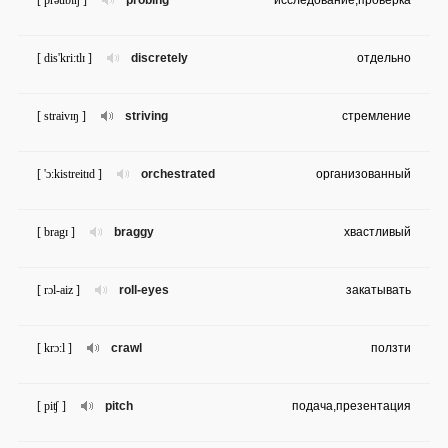
[ prəubɪŋ ]
probing
исследование,проверка
[ dis'kri:tlɪ ]
discretely
отдельно
[ straivɪŋ ]
striving
стремление
[ 'ɔ:kistreitɪd ]
orchestrated
организованный
[ bragɪ ]
braggy
хвастливый
[ rɔl-aiz ]
roll-eyes
закатывать
[ krɔ:l ]
crawl
ползти
[ piʧ ]
pitch
подача,презентация