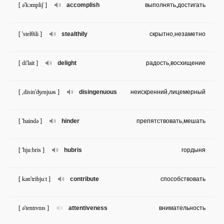
[ ə'kɔmpliʃ ]
accomplish
выполнять,достигать
[ 'stelθili ]
stealthily
скрытно,незаметно
[ di'lait ]
delight
радость,восхищение
[ ,disin'ʤenjuəs ]
disingenuous
неискренний,лицемерный
[ 'haində ]
hinder
препятствовать,мешать
[ 'hju:bris ]
hubris
гордыня
[ kən'tribju:t ]
contribute
способствовать
[ ə'tentɪvnɪs ]
attentiveness
внимательность