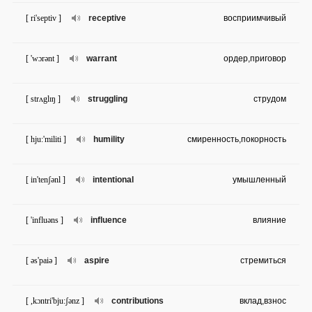
[ ri'septiv ]
receptive
восприимчивый
[ 'wɔrənt ]
warrant
ордер,приговор
[ strʌglɪŋ ]
struggling
струдом
[ hju:'militi ]
humility
смиренность,покорность
[ in'tenʃənl ]
intentional
умышленный
[ 'influəns ]
influence
влияние
[ əs'paiə ]
aspire
стремиться
[ ,kɔntri'bju:ʃənz ]
contributions
вклад,взнос