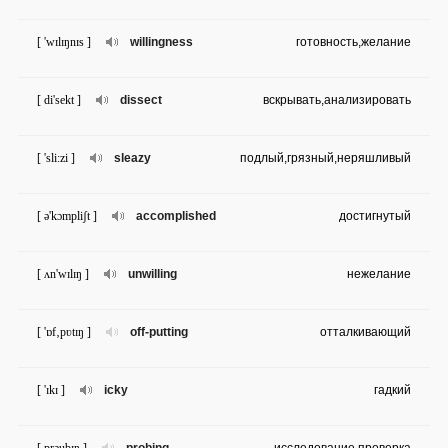
[ 'wɪlɪŋnɪs ]
willingness
готовность,желание
[ di'sekt ]
dissect
вскрывать,анализировать
[ 'sli:zi ]
sleazy
подлый,грязный,неряшливый
[ ə'kɔmpliʃt ]
accomplished
достигнутый
[ ʌn'wɪlɪŋ ]
unwilling
нежелание
[ 'ɒf‚pʋtɪŋ ]
off-putting
отталкивающий
[ 'ɪkɪ ]
icky
гадкий