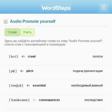
☰
Audio Promote yourself
Слова
Учить
Здесь вы найдёте английские слова на тему "Audio Promote yourself",
список слов с транскрипцией и переводом.
[ krɔ:l ]
crawl
ползти
[ piʧ ]
pitch
подача,презентация
[ i'senʃ(ə)l ]
essential
необходимый,важный
[ 'kɔnsikwənsiz ]
consequences
последствия