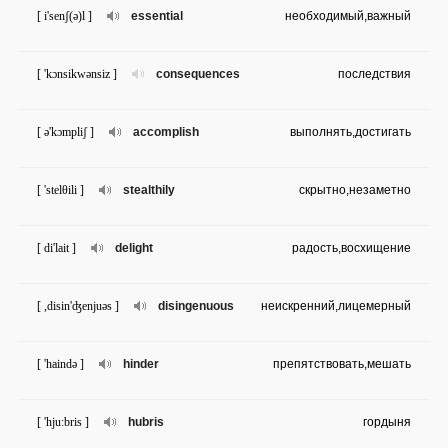
[ i'senʃ(ə)l ]
essential
необходимый,важный
[ 'kɔnsikwənsiz ]
consequences
последствия
[ ə'kɔmpliʃ ]
accomplish
выполнять,достигать
[ 'stelθili ]
stealthily
скрытно,незаметно
[ di'lait ]
delight
радость,восхищение
[ ,disin'ʤenjuəs ]
disingenuous
неискренний,лицемерный
[ 'haində ]
hinder
препятствовать,мешать
[ 'hju:bris ]
hubris
гордыня