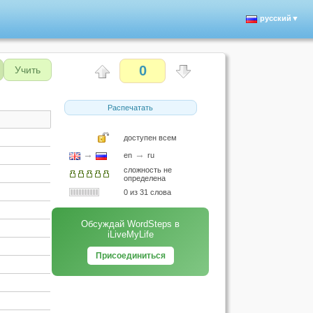
русский▼
0
Учить
Распечатать
доступен всем
→
→
en
ru
сложность не
определена
0 из 31 слова
Обсуждай WordSteps в
iLiveMyLife
Присоединиться