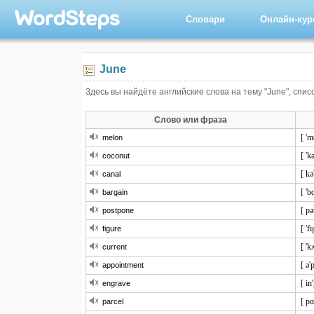
Словари
Онлайн-ку
June
Здесь вы найдёте английские слова на тему "June", спис
Слово или фраза
[ 'm
melon
[ 'k
coconut
[ kə
canal
[ 'b
bargain
[ pə
postpone
[ 'fi
figure
[ 'k
current
[ ə'
appointment
[ in
engrave
[ pɑ
parcel