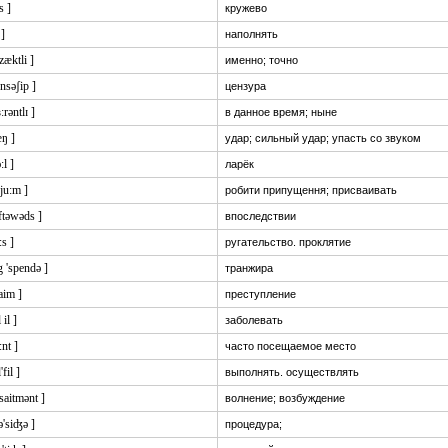
s ]
кружево
 ]
наполнять
'zæktli ]
именно; точно
ensəʃip ]
цензура
ɜ:rəntlɪ ]
в данное время; ныне
æŋ ]
удар; сильный удар; упасть со звуком
:l ]
ларёк
sju:m ]
робити припущення; присваивать
:ftəwəds ]
впоследствии
:s ]
ругательство. проклятие
g 'spendə ]
транжира
aim ]
преступление
l il ]
заболевать
:nt ]
часто посещаемое место
'fil ]
выполнять. осуществлять
'saitmənt ]
волнение; возбуждение
ə'siʤə ]
процедура;