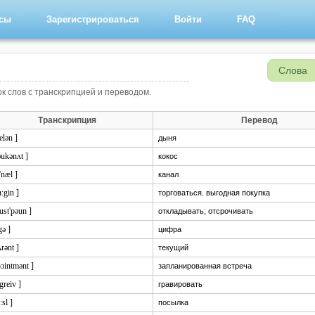
рсы
Зарегистрироваться
Войти
FAQ
Слова
ок слов с транскрипцией и переводом.
Транскрипция
Перевод
elən ]
дыня
əukənʌt ]
кокос
'næl ]
канал
ɑ:gin ]
торговаться. выгодная покупка
ust'pəun ]
откладывать; отсрочивать
gə ]
цифра
ʌrənt ]
текущий
pɔintmənt ]
запланированная встреча
'greiv ]
гравировать
:sl ]
посылка