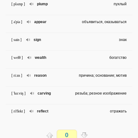
[ plʌmp ]
plump
пухлый
[ ə'piə ]
appear
объявиться, оказываться
[ sain ]
sign
знак
[ welθ ]
wealth
богатство
[ ri:zn ]
reason
причина; основание; мотив
[ 'kɑ:viŋ ]
carving
резьба; резное изображение
[ ri'flekt ]
reflect
отражать
[ iks'piəriəns ]
experienc
опыт; переживание, переживать
0
e