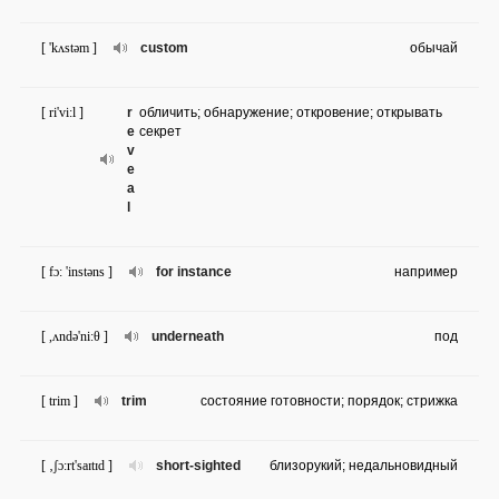
[ 'kʌstəm ]
custom
обычай
[ ri'vi:l ]
r
обличить; обнаружение; откровение; открывать
e
секрет
v
e
a
l
[ fɔ: 'instəns ]
for instance
например
[ ,ʌndə'ni:θ ]
underneath
под
[ trim ]
trim
состояние готовности; порядок; стрижка
[ ‚ʃɔ:rt'saɪtɪd ]
short-sighted
близорукий; недальновидный