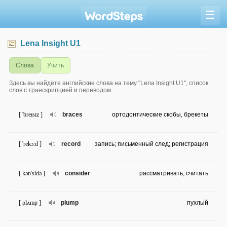
☰
Lena Insight U1
Слова
Учить
Здесь вы найдёте английские слова на тему "Lena Insight U1", список
слов с транскрипцией и переводом.
[ 'breɪsɪz ]
braces
ортодонтические скобы, брекеты
[ 'rekɔ:d ]
record
запись; письменный след; регистрация
[ kən'sidə ]
consider
рассматривать, считать
[ plʌmp ]
plump
пухлый