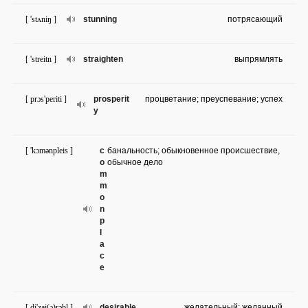
[ 'stʌniŋ ]
stunning
потрясающий
[ 'streitn ]
straighten
выпрямлять
[ prɔs'periti ]
prosperit
процветание; преуспевание; успех
y
[ 'kɔmənpleis ]
c
банальность; обыкновенное происшествие,
o
обычное дело
m
m
o
n
p
l
a
c
e
[ di'zai(ə)rəbl ]
desirable
желательный; желанный