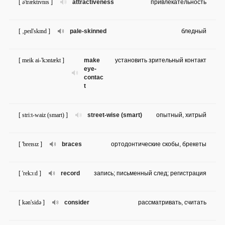
[ ə'træktɪvnɪs ]
attractiveness
привлекательность
[ ‚peɪl'skɪnd ]
pale-skinned
бледный
[ meik ai-'kɔntækt ]
make
установить зрительный контакт
eye-
contac
t
[ stri:t-waiz (smart) ]
street-wise (smart)
опытный, хитрый
[ 'breɪsɪz ]
braces
ортодонтические скобы, брекеты
[ 'rekɔ:d ]
record
запись; письменный след; регистрация
[ kən'sidə ]
consider
рассматривать, считать