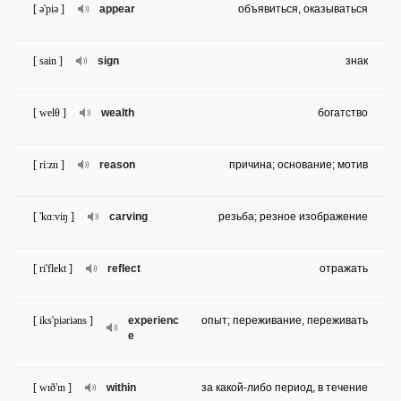
[ ə'piə ]
appear
объявиться, оказываться
[ sain ]
sign
знак
[ welθ ]
wealth
богатство
[ ri:zn ]
reason
причина; основание; мотив
[ 'kɑ:viŋ ]
carving
резьба; резное изображение
[ ri'flekt ]
reflect
отражать
[ iks'piəriəns ]
experienc
опыт; переживание, переживать
e
[ wɪð'ɪn ]
within
за какой-либо период, в течение