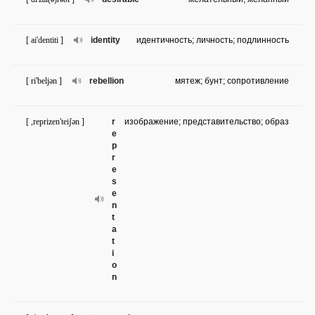
[ ai'dentiti ]
identity
идентичность; личность; подлинность
[ ri'beljən ]
rebellion
мятеж; бунт; сопротивление
[ ,reprizen'teiʃən ]
r
изображение; представительство; образ
e
p
r
e
s
e
n
t
a
t
i
o
n