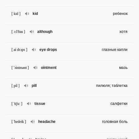
[ kid ]
kid
ребенок
[ ɔ:l'ðəu ]
although
хотя
[ ai drɔps ]
eye drops
глазные капли
[ 'ɔintmənt ]
ointment
мазь
[ pil ]
pill
пилюля; таблетка
[ 'tiʃu: ]
tissue
салфетки
[ 'hedeik ]
headache
головная боль