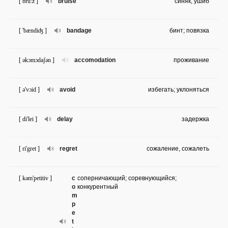
[ bru:z ]
bruise
синяк, ушиб
[ 'bændiʤ ]
bandage
бинт; повязка
[ əkɔmɔdaʃən ]
accomodation
проживание
[ ə'vɔid ]
avoid
избегать; уклоняться
[ di'lei ]
delay
задержка
[ ri'gret ]
regret
сожаление, сожалеть
[ kəm'petitiv ]
c
соперничающий; соревнующийся;
o
конкурентный
m
p
e
t