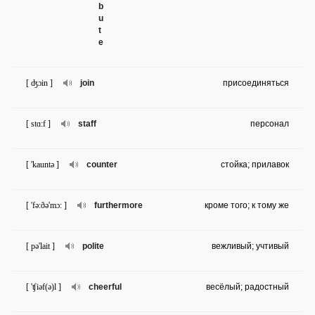
b
u
t
e
[ ʤɔin ]
join
присоединяться
[ stɑ:f ]
staff
персонал
[ 'kauntə ]
counter
стойка; прилавок
[ 'fə:ðə'mɔ: ]
furthermore
кроме того; к тому же
[ pə'lait ]
polite
вежливый; учтивый
[ 'ʧiəf(ə)l ]
cheerful
весёлый; радостный