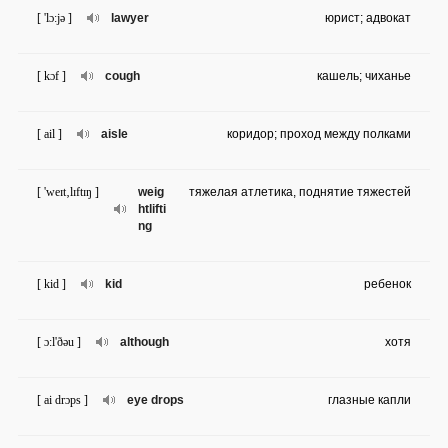
[ 'lɔ:jə ]
lawyer
юрист; адвокат
[ kɔf ]
cough
кашель; чиханье
[ ail ]
aisle
коридор; проход между полками
[ 'weɪt‚lɪftɪŋ ]
weig
тяжелая атлетика, поднятие тяжестей
htlifti
ng
[ kid ]
kid
ребенок
[ ɔ:l'ðəu ]
although
хотя
[ ai drɔps ]
eye drops
глазные капли