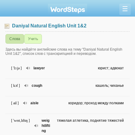
☰
Daniyal Natural English Unit 1&2
Слова
Учить
Здесь вы найдёте английские слова на тему "Daniyal Natural English
Unit 1&2", список слов с транскрипцией и переводом.
[ 'lɔ:jə ]
lawyer
юрист; адвокат
[ kɔf ]
cough
кашель; чиханье
[ ail ]
aisle
коридор; проход между полками
[ 'weɪt‚lɪftɪŋ ]
weig
тяжелая атлетика, поднятие тяжестей
htlifti
ng