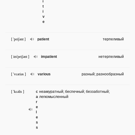
i
t
i
v
e
[ 'peiʃənt ]
patient
терпеливый
[ im'peiʃənt ]
impatient
нетерпеливый
[ 'vɛəriəs ]
various
разный; разнообразный
[ 'kɛəlis ]
c
неаккуратный; беспечный; беззаботный;
a
легкомысленный
r
e
l
e
s
s