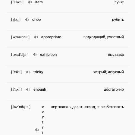
[ 'aitəm ]
item
пункт
[ ʧɔp ]
chop
рубить
[ ə'prəupriit ]
appropriate
подходящий, уместный
[ ,eksi'biʃn ]
exhibition
выставка
[ 'triki ]
tricky
хитрый; искусный
[ i'nʌf ]
enough
достаточно
[ kən'tribju:t ]
c
жертвовать; делать вклад; способствовать
o
n
t
r
i