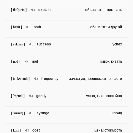
[ iks'plein ]
explain
объяснять; толковать
[ bəuθ ]
both
оба; и тот и другой
[ sək'ses ]
success
успех
[ nɔd ]
nod
кивок, кивать
[ fri:kwəntlɪ ]
frequently
зачастую; неоднократно; часто
[ 'ʤentli ]
gently
мягко; тихо; спокойно
[ 'sirinʤ ]
syringe
шприц
[ kɔst ]
cost
цена; стоимость