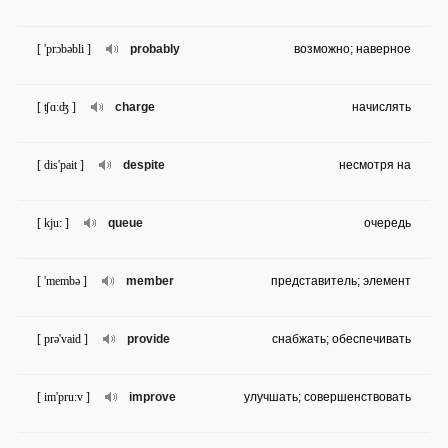
[ 'prɔbəbli ]
probably
возможно; наверное
[ ʧɑ:ʤ ]
charge
начислять
[ dis'pait ]
despite
несмотря на
[ kju: ]
queue
очередь
[ 'membə ]
member
представитель; элемент
[ prə'vaid ]
provide
снабжать; обеспечивать
[ im'pru:v ]
improve
улучшать; совершенствовать