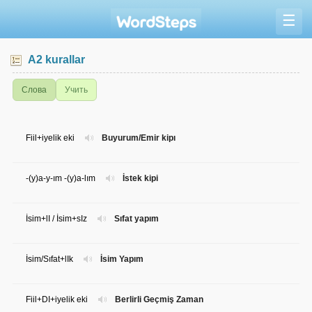
☰
A2 kurallar
Слова
Учить
Fiil+iyelik eki
Buyurum/Emir kipı
-(y)a-y-ım -(y)a-lım
İstek kipi
İsim+lI / İsim+sIz
Sıfat yapım
İsim/Sıfat+lIk
İsim Yapım
Fiil+DI+iyelik eki
Berlirli Geçmiş Zaman