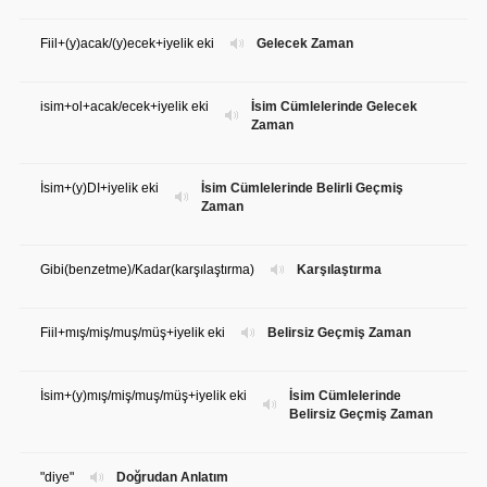
Fiil+(y)acak/(y)ecek+iyelik eki
Gelecek Zaman
isim+ol+acak/ecek+iyelik eki
İsim Cümlelerinde Gelecek
Zaman
İsim+(y)DI+iyelik eki
İsim Cümlelerinde Belirli Geçmiş
Zaman
Gibi(benzetme)/Kadar(karşılaştırma)
Karşılaştırma
Fiil+mış/miş/muş/müş+iyelik eki
Belirsiz Geçmiş Zaman
İsim+(y)mış/miş/muş/müş+iyelik eki
İsim Cümlelerinde
Belirsiz Geçmiş Zaman
"diye"
Doğrudan Anlatım