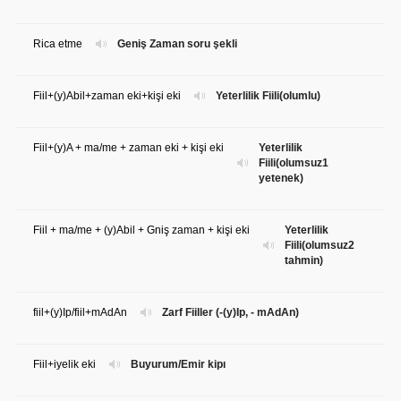
Rica etme
Geniş Zaman soru şekli
Fiil+(y)Abil+zaman eki+kişi eki
Yeterlilik Fiili(olumlu)
Fiil+(y)A + ma/me + zaman eki + kişi eki
Yeterlilik
Fiili(olumsuz1
yetenek)
Fiil + ma/me + (y)Abil + Gniş zaman + kişi eki
Yeterlilik
Fiili(olumsuz2
tahmin)
fiil+(y)Ip/fiil+mAdAn
Zarf Fiiller (-(y)Ip, - mAdAn)
Fiil+iyelik eki
Buyurum/Emir kipı