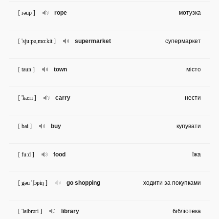
[ rəup ]
rope
мотузка
[ 'sju:pə,mɑ:kit ]
supermarket
супермаркет
[ taun ]
town
місто
[ 'kæri ]
carry
нести
[ bai ]
buy
купувати
[ fu:d ]
food
їжа
[ gəu 'ʃɔpiŋ ]
go shopping
ходити за покупками
[ 'laibrəri ]
library
бібліотека