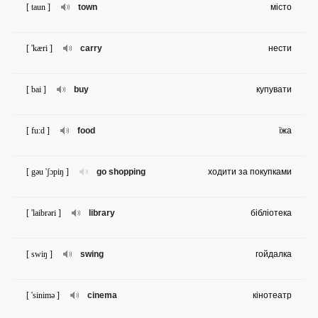
[ taun ]
town
місто
[ 'kæri ]
carry
нести
[ bai ]
buy
купувати
[ fu:d ]
food
їжа
[ gəu 'ʃɔpiŋ ]
go shopping
ходити за покупками
[ 'laibrəri ]
library
бібліотека
[ swiŋ ]
swing
гойдалка
[ 'sinimə ]
cinema
кінотеатр