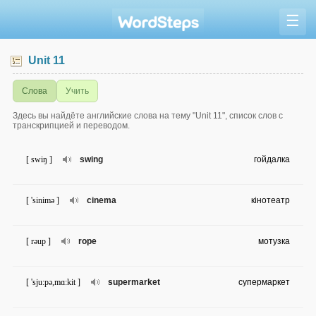
☰
Unit 11
Слова
Учить
Здесь вы найдёте английские слова на тему "Unit 11", список слов с
транскрипцией и переводом.
[ swiŋ ]
swing
гойдалка
[ 'sinimə ]
cinema
кінотеатр
[ rəup ]
rope
мотузка
[ 'sju:pə,mɑ:kit ]
supermarket
супермаркет