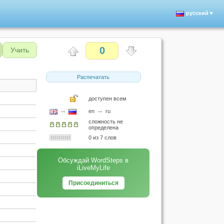
русский▼
0
Учить
Распечатать
доступен всем
→
→
en
ru
сложность не
определена
0 из 7 слов
Обсуждай WordSteps в
iLiveMyLife
Присоединиться