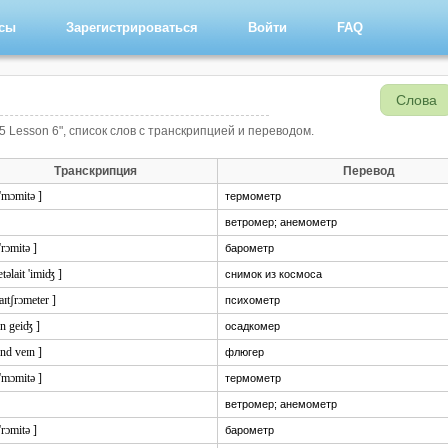
рсы
Зарегистрироваться
Войти
FAQ
Слова
5 Lesson 6", список слов с транскрипцией и переводом.
Транскрипция
Перевод
'mɔmitə ]
термометр
ветромер; анемометр
'rɔmitə ]
барометр
ætəlait 'imiʤ ]
снимок из космоса
aɪtʃrɔmeter ]
психометр
in geiʤ ]
осадкомер
nd veɪn ]
флюгер
'mɔmitə ]
термометр
ветромер; анемометр
'rɔmitə ]
барометр