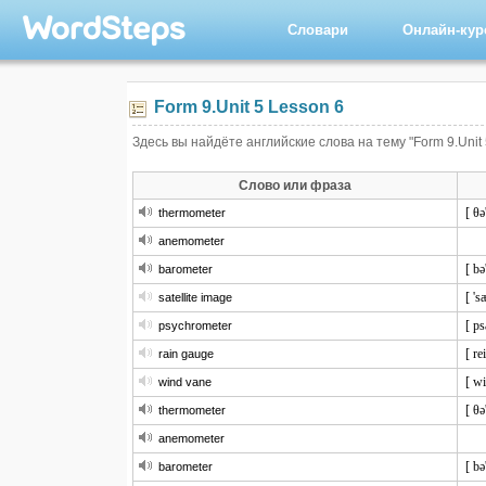
Словари
Онлайн-ку
Form 9.Unit 5 Lesson 6
Здесь вы найдёте английские слова на тему "Form 9.Unit 
Слово или фраза
[ θə
thermometer
anemometer
[ bə
barometer
[ 's
satellite image
[ ps
psychrometer
[ re
rain gauge
[ wi
wind vane
[ θə
thermometer
anemometer
[ bə
barometer