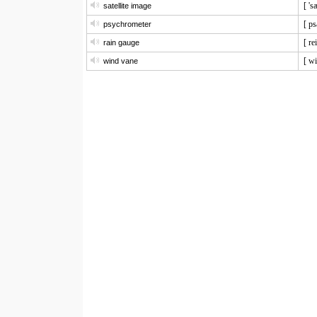
[ 's
satellite image
[ ps
psychrometer
[ re
rain gauge
[ wi
wind vane