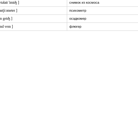
ætəlait 'imiʤ ]
снимок из космоса
aɪtʃrɔmeter ]
психометр
in geiʤ ]
осадкомер
nd veɪn ]
флюгер