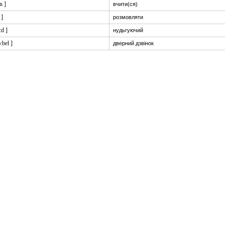
:n ]
вчити(ся)
 ]
розмовляти
:d ]
нудьгуючий
ɔ:bel ]
дверний дзвінок