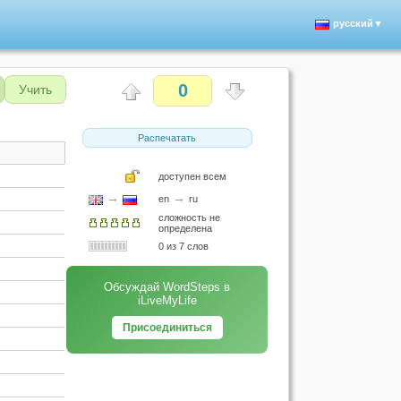
русский▼
0
Учить
Распечатать
доступен всем
→
→
en
ru
сложность не
определена
0 из 7 слов
Обсуждай WordSteps в
iLiveMyLife
Присоединиться