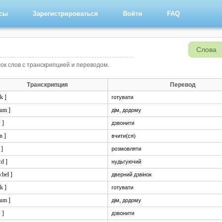
рсы
Зарегистрироваться
Войти
FAQ
Слова
исок слов с транскрипцией и переводом.
Транскрипция
Перевод
k ]
готувати
əum ]
дім, додому
ŋ ]
дзвонити
:n ]
вчити(ся)
 ]
розмовляти
:d ]
нудьгуючий
ɔ:bel ]
дверний дзвінок
k ]
готувати
əum ]
дім, додому
ŋ ]
дзвонити