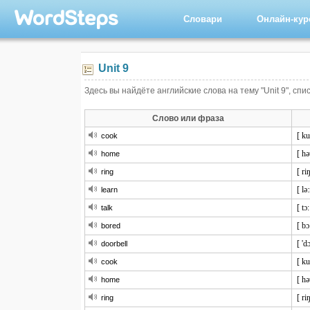
Словари
Онлайн-ку
Unit 9
Здесь вы найдёте английские слова на тему "Unit 9", сп
Слово или фраза
[ ku
cook
[ h
home
[ ri
ring
[ lə
learn
[ tɔ:
talk
[ bɔ
bored
[ 'd
doorbell
[ ku
cook
[ h
home
[ ri
ring