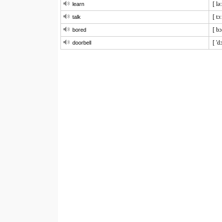
[ lə
learn
[ tɔ:
talk
[ bɔ
bored
[ 'd
doorbell