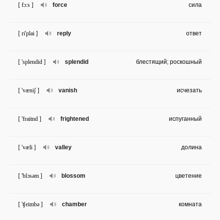
[ fɔ:s ]
force
сила
[ ri'plai ]
reply
ответ
[ 'splendid ]
splendid
блестящий; роскошный
[ 'væniʃ ]
vanish
исчезать
[ 'fraitnd ]
frightened
испуганный
[ 'væli ]
valley
долина
[ 'blɔsəm ]
blossom
цветение
[ 'ʧeimbə ]
chamber
комната