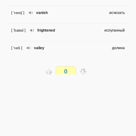
[ 'væniʃ ]
vanish
исчезать
[ 'fraitnd ]
frightened
испуганный
[ 'væli ]
valley
долина
[ 'blɔsəm ]
blossom
цветение
0
[ 'ʧeimbə ]
chamber
комната
Распечатать
[ 'pauəful ]
powerful
сильный
доступен всем
→
→
en
ru
сложность не определена
0 из 13 слов
Обсуждай WordSteps в iLiveMyLife