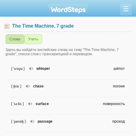
☰
The Time Machine, 7 grade
Слова
Учить
Здесь вы найдёте английские слова на тему "The Time Machine, 7
grade", список слов с транскрипцией и переводом.
[ 'wispə ]
whisper
шёпот
[ ʧeis ]
chase
погоня
[ 'sə:fis ]
surface
поверхность
[ 'pæsiʤ ]
passage
проход