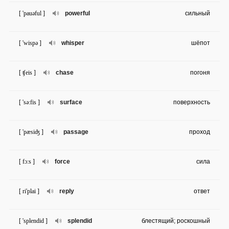
[ 'pauəful ]
powerful
сильный
[ 'wispə ]
whisper
шёпот
[ ʧeis ]
chase
погоня
[ 'sə:fis ]
surface
поверхность
[ 'pæsiʤ ]
passage
проход
[ fɔ:s ]
force
сила
[ ri'plai ]
reply
ответ
[ 'splendid ]
splendid
блестящий; роскошный