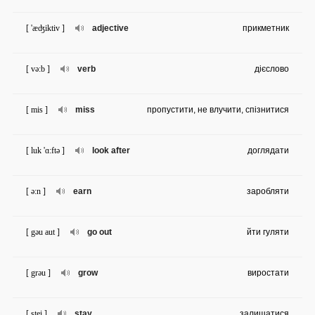
[ 'æʤiktiv ]
adjective
прикметник
[ və:b ]
verb
дієслово
[ mis ]
miss
пропустити, не влучити, спізнитися
[ luk 'ɑ:ftə ]
look after
доглядати
[ ə:n ]
earn
заробляти
[ gəu aut ]
go out
йти гуляти
[ grəu ]
grow
виростати
[ stei ]
stay
залишатися