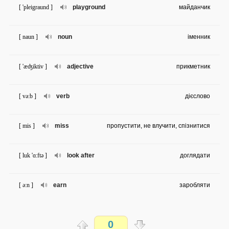
[ 'pleigraund ]
playground
майданчик
[ naun ]
noun
іменник
[ 'æʤiktiv ]
adjective
прикметник
[ və:b ]
verb
дієслово
[ mis ]
miss
пропустити, не влучити, спізнитися
[ luk 'ɑ:ftə ]
look after
доглядати
[ ə:n ]
earn
заробляти
[ gəu aut ]
go out
йти гуляти
0