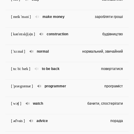
[ meik 'mʌni ]
make money
заробляти гроші
[ kən'strʌkʃ(ə)n ]
construction
будівництво
[ 'nɔ:məl ]
normal
нормальний, звичайний
[ tu: bi: bæk ]
to be back
повертатися
[ 'prəʋgræmər ]
programmer
програміст
[ wɔʧ ]
watch
бачити, спостерігати
[ əd'vais ]
advice
порада