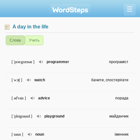
☰
A day in the life
Слова
Учить
[ 'prəʋgræmər ]
programmer
програміст
[ wɔʧ ]
watch
бачити, спостерігати
[ əd'vais ]
advice
порада
[ 'pleigraund ]
playground
майданчик
[ naun ]
noun
іменник