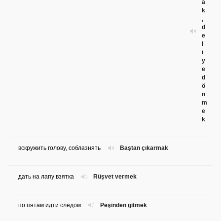
a
k
,
d
e
l
i
y
e
d
ö
n
m
e
k
вскружить голову, соблазнять
Baştan çıkarmak
дать на лапу взятка
Rüşvet vermek
по пятам идти следом
Peşinden gitmek