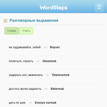
☰
Разговорные выражения
Слова
Учить
не задумывайся, забей
Boşver
пялиться, глазеть
Gözetmek
задирать нос; важничать
Önemsemek
достать жутко надоесть
Bıktırmak
дать по шее
Enseye vurmak