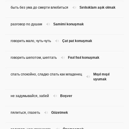
быть без ума до смерти влюбиться
Sırılsıklam aşık olmak
разговор по душам
Samimi konuşmak
говорить мало, чуть-чуть
Çat pat konuşmak
говорить шепотом, шептать
Fısıl fısıl konuşmak
спать спокойно, сладко спать как младенец
Mışıl mışıl
uyumak
не задумывайся, забей
Boşver
пялиться, глазеть
Gözetmek