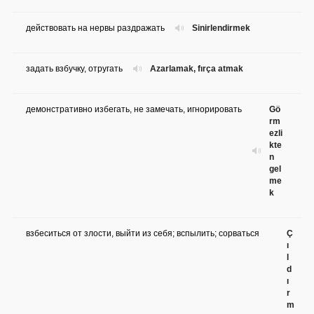
действовать на нервы раздражать
Sinirlendirmek
задать взбучку, отругать
Azarlamak, fırça atmak
демонстративно избегать, не замечать, игнорировать
Gö
rm
ezli
kte
n
gel
me
k
взбеситься от злости, выйти из себя; вспылить; сорваться
Ç
ı
l
d
ı
r
m