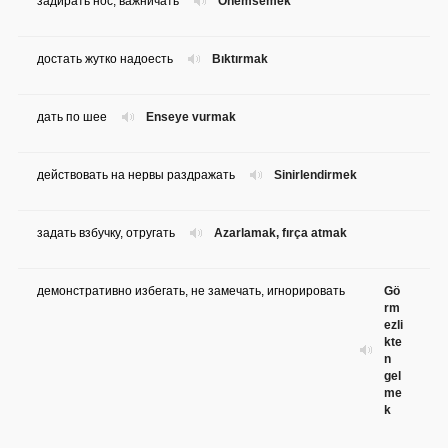
задирать нос; важничать
Önemsemek
достать жутко надоесть
Bıktırmak
дать по шее
Enseye vurmak
действовать на нервы раздражать
Sinirlendirmek
задать взбучку, отругать
Azarlamak, fırça atmak
демонстративно избегать, не замечать, игнорировать
Gö
rm
ezli
kte
n
gel
me
k