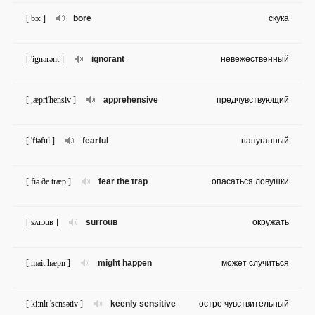
[ bɔ: ]
bore
скука
[ 'ignərənt ]
ignorant
невежественный
[ ,æpri'hensiv ]
apprehensive
предчувствующий
[ 'fiəful ]
fearful
напуганный
[ fiə ðe træp ]
fear the trap
опасаться ловушки
[ sʌrɔuв ]
surrouв
окружать
[ mait hæpn ]
might happen
может случиться
[ ki:nlɪ 'sensətiv ]
keenly sensitive
остро чувствительный