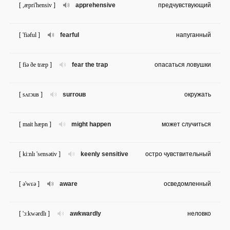
[ ,æpri'hensiv ]
apprehensive
предчувствующий
[ 'fiəful ]
fearful
напуганный
[ fiə ðe træp ]
fear the trap
опасаться ловушки
[ sʌrɔuв ]
surrouв
окружать
[ mait hæpn ]
might happen
может случиться
[ ki:nlɪ 'sensətiv ]
keenly sensitive
остро чувствительный
[ ə'wɛə ]
aware
осведомленный
[ 'ɔ:kwərdlɪ ]
awkwardly
неловко