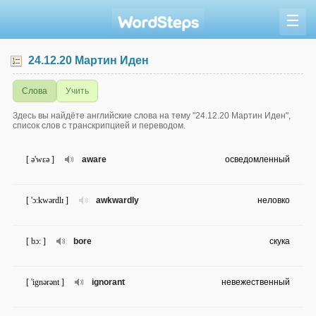
☰
24.12.20 Мартин Иден
Слова
Учить
Здесь вы найдёте английские слова на тему "24.12.20 Мартин Иден",
список слов с транскрипцией и переводом.
[ ə'wɛə ]
aware
осведомленный
[ 'ɔ:kwərdlɪ ]
awkwardly
неловко
[ bɔ: ]
bore
скука
[ 'ignərənt ]
ignorant
невежественный