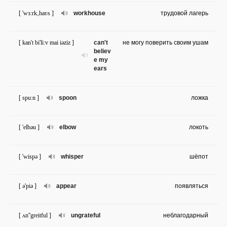
[ 'wɜ:rk‚haʋs ]
workhouse
трудовой лагерь
[ kan't bi'li:v mai iəziz ]
can't
не могу поверить своим ушам
believ
e my
ears
[ spu:n ]
spoon
ложка
[ 'elbəu ]
elbow
локоть
[ 'wispə ]
whisper
шёпот
[ ə'piə ]
appear
появляться
[ ʌn''greitful ]
ungrateful
неблагодарный