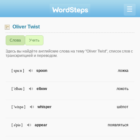
☰
Oliver Twist
Слова
Учить
Здесь вы найдёте английские слова на тему "Oliver Twist", список слов с
транскрипцией и переводом.
[ spu:n ]
spoon
ложка
[ 'elbəu ]
elbow
локоть
[ 'wispə ]
whisper
шёпот
[ ə'piə ]
appear
появляться