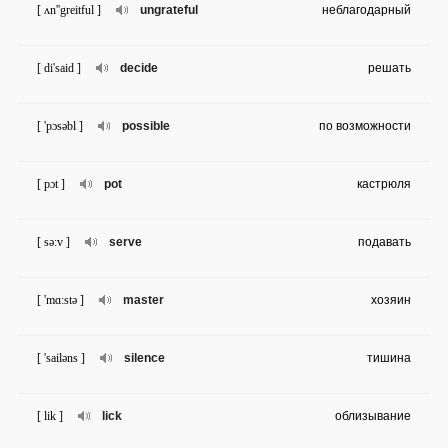
[ ʌn''greitful ]
ungrateful
неблагодарный
[ di'said ]
decide
решать
[ 'pɔsəbl ]
possible
по возможности
[ pɔt ]
pot
кастрюля
[ sə:v ]
serve
подавать
[ 'mɑ:stə ]
master
хозяин
[ 'sailəns ]
silence
тишина
[ lik ]
lick
облизывание