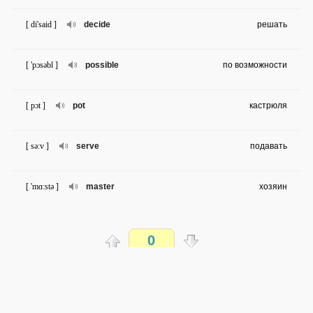
[ di'said ]
decide
решать
[ 'pɔsəbl ]
possible
по возможности
[ pɔt ]
pot
кастрюля
[ sə:v ]
serve
подавать
[ 'mɑ:stə ]
master
хозяин
[ 'sailəns ]
silence
тишина
0
[ lik ]
lick
облизывание
Распечатать
[ 'wɜ:rk‚haʋs ]
workhouse
трудовой лагерь
доступен всем