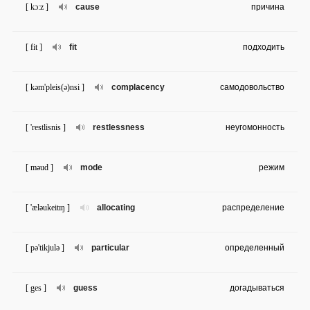
[ kɔ:z ]
cause
причина
[ fit ]
fit
подходить
[ kəm'pleis(ə)nsi ]
complacency
самодовольство
[ 'restlisnis ]
restlessness
неугомонность
[ məud ]
mode
режим
[ 'æləukeitɪŋ ]
allocating
распределение
[ pə'tikjulə ]
particular
определенный
[ ges ]
guess
догадываться