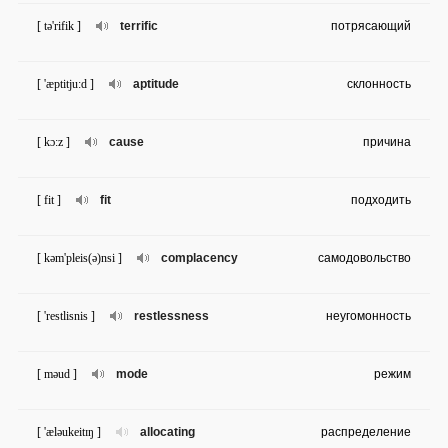
[ tə'rifik ]
terrific
потрясающий
[ 'æptitju:d ]
aptitude
склонность
[ kɔ:z ]
cause
причина
[ fit ]
fit
подходить
[ kəm'pleis(ə)nsi ]
complacency
самодовольство
[ 'restlisnis ]
restlessness
неугомонность
[ məud ]
mode
режим
[ 'æləukeitɪŋ ]
allocating
распределение