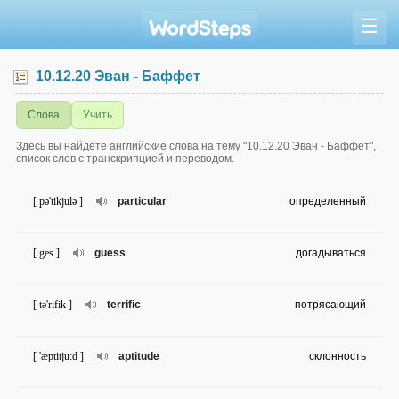
☰
10.12.20 Эван - Баффет
Слова
Учить
Здесь вы найдёте английские слова на тему "10.12.20 Эван - Баффет",
список слов с транскрипцией и переводом.
[ pə'tikjulə ]
particular
определенный
[ ges ]
guess
догадываться
[ tə'rifik ]
terrific
потрясающий
[ 'æptitju:d ]
aptitude
склонность