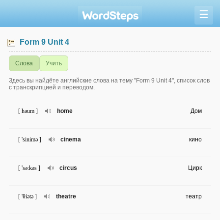
☰
Form 9 Unit 4
Слова
Учить
Здесь вы найдёте английские слова на тему "Form 9 Unit 4", список слов
с транскрипцией и переводом.
[ həum ]
home
Дом
[ 'sinimə ]
cinema
кино
[ 'sə:kəs ]
circus
Цирк
[ 'θiətə ]
theatre
театр