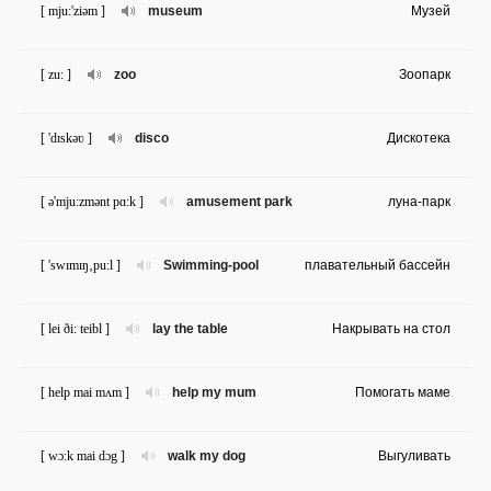
[ mju:'ziəm ]
museum
Музей
[ zu: ]
zoo
Зоопарк
[ 'dɪskəʋ ]
disco
Дискотека
[ ə'mju:zmənt pɑ:k ]
amusement park
луна-парк
[ 'swɪmɪŋ‚pu:l ]
Swimming-pool
плавательный бассейн
[ lei ði: teibl ]
lay the table
Накрывать на стол
[ help mai mʌm ]
help my mum
Помогать маме
[ wɔ:k mai dɔg ]
walk my dog
Выгуливать