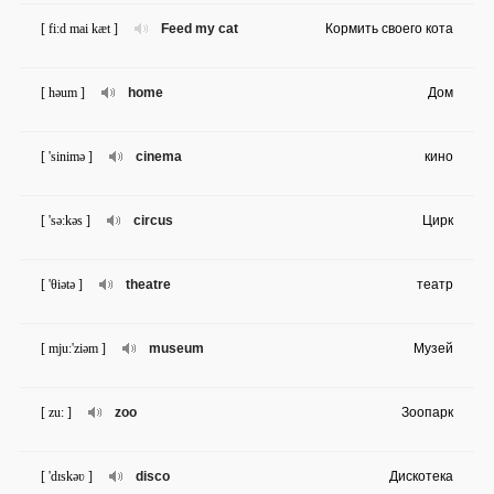
[ fi:d mai kæt ]
Feed my cat
Кормить своего кота
[ həum ]
home
Дом
[ 'sinimə ]
cinema
кино
[ 'sə:kəs ]
circus
Цирк
[ 'θiətə ]
theatre
театр
[ mju:'ziəm ]
museum
Музей
[ zu: ]
zoo
Зоопарк
[ 'dɪskəʋ ]
disco
Дискотека