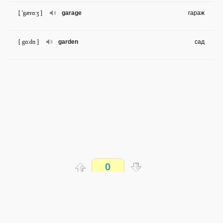
[ 'gærɑ:ʒ ]
garage
гараж
[ gɑ:dn ]
garden
сад
0
Распечатать
доступен всем