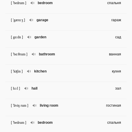
[ 'bedrum ]
bedroom
спальня
[ 'gærɑ:ʒ ]
garage
гараж
[ gɑ:dn ]
garden
сад
[ 'bɑ:θrum ]
bathroom
ванная
[ 'kiʧin ]
kitchen
кухня
[ hɔ:l ]
hall
зал
[ 'liviŋ rum ]
living room
гостиная
[ 'bedrum ]
bedroom
спальня