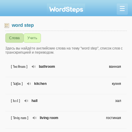
☰
word step
Слова
Учить
Здесь вы найдёте английские слова на тему "word step", список слов с
транскрипцией и переводом.
[ 'bɑ:θrum ]
bathroom
ванная
[ 'kiʧin ]
kitchen
кухня
[ hɔ:l ]
hall
зал
[ 'liviŋ rum ]
living room
гостиная