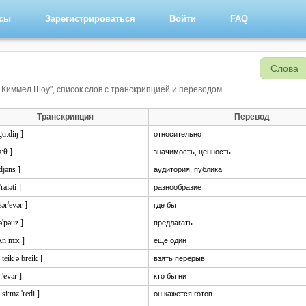
рсы
Зарегистрироваться
Войти
FAQ
Слова
 Киммел Шоу", список слов с транскрипцией и переводом.
Транскрипция
Перевод
'gɑ:diŋ ]
относительно
:θ ]
значимость, ценность
:djəns ]
аудитория, публика
'raiəti ]
разнообразие
ər'evər ]
где бы
ə'pəuz ]
предлагать
ʌn mɔ: ]
еще один
: teik ə breik ]
взять перерыв
:'evər ]
кто бы ни
: si:mz 'redi ]
он кажется готов