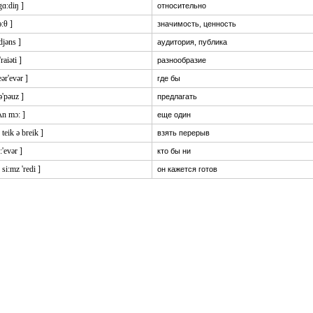
'gɑ:diŋ ]
относительно
:θ ]
значимость, ценность
:djəns ]
аудитория, публика
'raiəti ]
разнообразие
ər'evər ]
где бы
ə'pəuz ]
предлагать
ʌn mɔ: ]
еще один
: teik ə breik ]
взять перерыв
:'evər ]
кто бы ни
: si:mz 'redi ]
он кажется готов