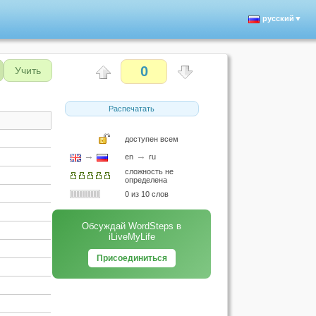
русский▼
0
Учить
Распечатать
доступен всем
→
→
en
ru
сложность не
определена
0 из 10 слов
Обсуждай WordSteps в
iLiveMyLife
Присоединиться