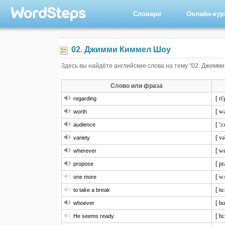
Словари
Онлайн-ку
02. Джимми Киммел Шоу
Здесь вы найдёте английские слова на тему "02. Джимми
Слово или фраза
[ ri
regarding
[ wə
worth
[ 'ɔ
audience
[ və
variety
[ we
wherever
[ pr
propose
[ w
one more
[ tu
to take a break
[ hu
whoever
[ hi
He seems ready