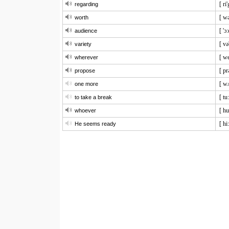
[ ri
regarding
[ wə
worth
[ 'ɔ
audience
[ və
variety
[ we
wherever
[ pr
propose
[ w
one more
[ tu
to take a break
[ hu
whoever
[ hi
He seems ready