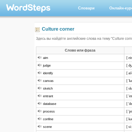
Словари
Онлайн-ку
Culture corner
Здесь вы найдёте английские слова на тему "Culture corn
Слово или фраза
[ ei
aim
[ ʤ
judge
[ ai
identify
[ 'k
canvas
[ sk
sketch
[ 'e
entrant
[ 'd
database
[ 'p
process
[ kə
confine
[ si
scene