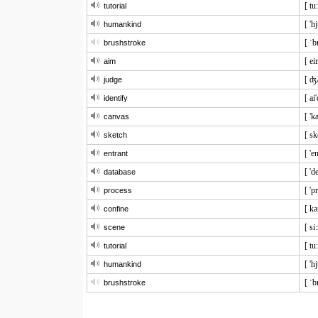
[ tu:
tutorial
[ 'h
humankind
[ ˈ
brushstroke
[ ei
aim
[ ʤ
judge
[ ai
identify
[ 'k
canvas
[ sk
sketch
[ 'e
entrant
[ 'd
database
[ 'p
process
[ kə
confine
[ si
scene
[ tu:
tutorial
[ 'h
humankind
[ ˈ
brushstroke