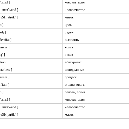
'tɔ:rɪəl ]
консультация
ju:mən'kaind ]
человечество
brəSHˌstrōk" ]
мазoк
m ]
цель
ʌʤ ]
судья
'dentifai ]
выявлять
ænvəs ]
холст
eʧ ]
эскиз
ntrənt ]
абитуриент
eɪtə‚beɪs ]
фонд данных
rəuses ]
процесс
n'fain ]
ограничивать
:n ]
пейзаж, эскиз
'tɔ:rɪəl ]
консультация
ju:mən'kaind ]
человечество
brəSHˌstrōk" ]
мазoк