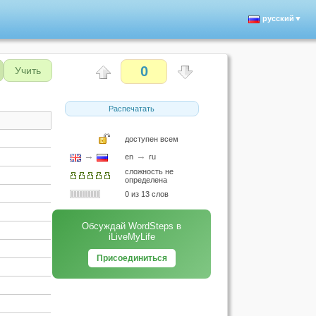
русский▼
0
Учить
Распечатать
доступен всем
→
→
en
ru
сложность не
определена
0 из 13 слов
Обсуждай WordSteps в
iLiveMyLife
Присоединиться