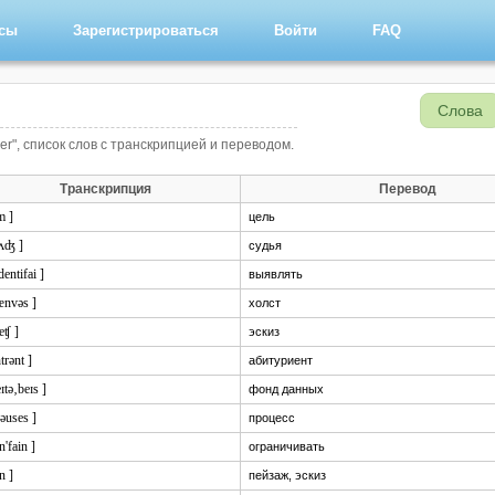
рсы
Зарегистрироваться
Войти
FAQ
Слова
er", список слов с транскрипцией и переводом.
Транскрипция
Перевод
m ]
цель
ʌʤ ]
судья
'dentifai ]
выявлять
ænvəs ]
холст
eʧ ]
эскиз
ntrənt ]
абитуриент
eɪtə‚beɪs ]
фонд данных
rəuses ]
процесс
n'fain ]
ограничивать
:n ]
пейзаж, эскиз