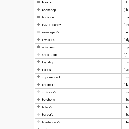
[ 'fl
florist's
[ 'b
bookshop
[ bu
boutique
[ tr
travel agency
[ 'n
newsagent's
[ 'd
jeweller's
[ ɒp
optician's
[ ʃu
shoe shop
[ tɔ
toy shop
[ tai
tailor's
[ 's
supermarket
[ 'k
chemist's
[ 's
stationer's
[ 'b
butcher's
[ 'b
baker's
[ 'b
barber's
[ 'h
hairdresser's