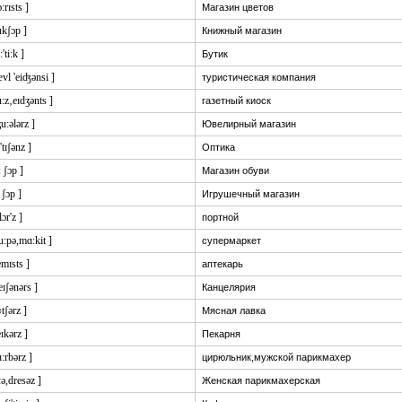
ɔ:rɪsts ]
Магазин цветов
ukʃɔp ]
Книжный магазин
:'ti:k ]
Бутик
ævl 'eiʤənsi ]
туристическая компания
u:z‚eɪdʒənts ]
газетный киоск
ʒu:ələrz ]
Ювелирный магазин
'tɪʃənz ]
Оптика
: ʃɔp ]
Магазин обуви
i ʃɔp ]
Игрушечный магазин
lɔr'z ]
портной
ju:pə,mɑ:kit ]
супермаркет
emɪsts ]
аптекарь
teɪʃənərs ]
Канцелярия
ʋtʃərz ]
Мясная лавка
eɪkərz ]
Пекарня
ɑ:rbərz ]
цирюльник,мужской парикмахер
ɛə,dresəz ]
Женская парикмахерская