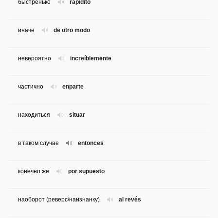
быстренько
rapidito
иначе
de otro modo
невероятно
increíblemente
частично
enparte
находиться
situar
в таком случае
entonces
конечно же
por supuesto
наоборот (реверс/наизнанку)
al revés