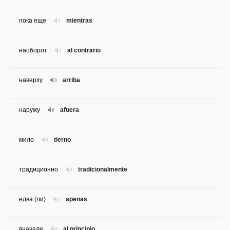
пока еще
mientras
наоборот
al contrario
наверху
arriba
наружу
afuera
мило
tierno
традиционно
tradicionalmente
едва (ли)
apenas
вначале
al principio