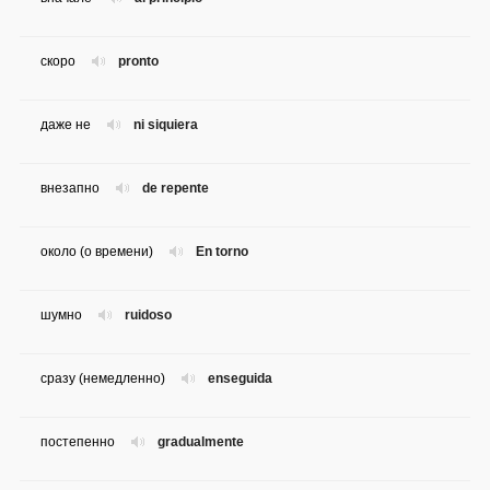
скоро
pronto
даже не
ni siquiera
внезапно
de repente
около (о времени)
En torno
шумно
ruidoso
сразу (немедленно)
enseguida
постепенно
gradualmente