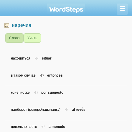
☰
наречия
Слова
Учить
находиться
situar
в таком случае
entonces
конечно же
por supuesto
наоборот (реверс/наизнанку)
al revés
довольно часто
a menudo