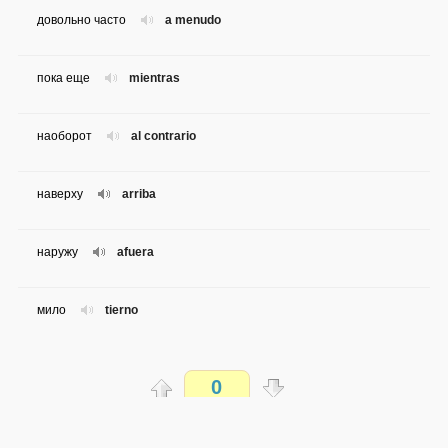
довольно часто
a menudo
пока еще
mientras
наоборот
al contrario
наверху
arriba
наружу
afuera
мило
tierno
традиционно
tradicionalmente
0
едва (ли)
apenas
Распечатать