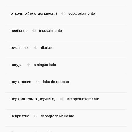
отдельно (по-отдельности)
separadamente
необычно
inusualmente
ежедневно
diarias
никуда
a ningún lado
неуважение
falta de respeto
неуважительно (неучтиво)
irrespetuosamente
неприятно
desagradablemente