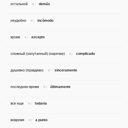
остальной
demás
неудобно
incómodo
кроме
excepto
сложный (запутанный) (наречие)
complicado
душевно (правдиво)
sinceramente
последнее время
últimamente
все еще
todavia
вовремя
a punto