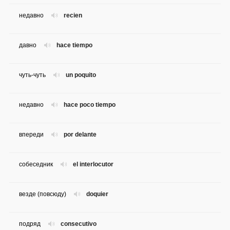
недавно
recien
давно
hace tiempo
чуть-чуть
un poquito
недавно
hace poco tiempo
впереди
por delante
собеседник
el interlocutor
везде (повсюду)
doquier
подряд
consecutivo