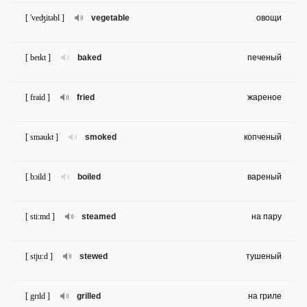
[ 'veʤitəbl ]
vegetable
овощи
[ beɪkt ]
baked
печеный
[ fraid ]
fried
жареное
[ sməukt ]
smoked
копченый
[ bɔild ]
boiled
вареный
[ sti:md ]
steamed
на пару
[ stju:d ]
stewed
тушеный
[ grɪld ]
grilled
на гриле