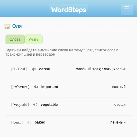
☰
Оля
Слова
Учить
Здесь вы найдёте английские слова на тему "Оля", список слов с
транскрипцией и переводом.
[ 'si(ə)riəl ]
cereal
хлебный злак; злаки; хлопья
[ im'pɔ:tənt ]
important
важный
[ 'veʤitəbl ]
vegetable
овощи
[ beɪkt ]
baked
печеный