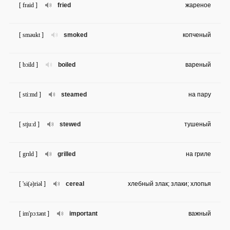
[ fraid ]
fried
жареное
[ sməukt ]
smoked
копченый
[ bɔild ]
boiled
вареный
[ sti:md ]
steamed
на пару
[ stju:d ]
stewed
тушеный
[ grɪld ]
grilled
на гриле
[ 'si(ə)riəl ]
cereal
хлебный злак; злаки; хлопья
[ im'pɔ:tənt ]
important
важный