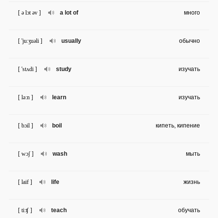
[ ə lɔt əv ]
a lot of
много
[ 'ju:ʒuəli ]
usually
обычно
[ 'stʌdi ]
study
изучать
[ lə:n ]
learn
изучать
[ bɔil ]
boil
кипеть, кипение
[ wɔʃ ]
wash
мыть
[ laif ]
life
жизнь
[ ti:ʧ ]
teach
обучать