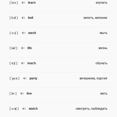
[ lə:n ]
learn
изучать
[ bɔil ]
boil
кипеть, кипение
[ wɔʃ ]
wash
мыть
[ laif ]
life
жизнь
[ ti:ʧ ]
teach
обучать
[ 'pɑ:ti ]
party
вечеринка, партия
[ liv ]
live
жить
[ wɔʧ ]
watch
смотреть, наблюдать