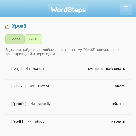
☰
Урок3
Слова
Учить
Здесь вы найдёте английские слова на тему "Урок3", список слов с
транскрипцией и переводом.
[ wɔʧ ]
watch
смотреть, наблюдать
[ ə lɔt əv ]
a lot of
много
[ 'ju:ʒuəli ]
usually
обычно
[ 'stʌdi ]
study
изучать