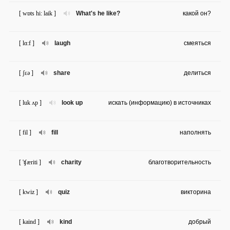
[ wɒts hi: laik ]
What's he like?
какой он?
[ lɑ:f ]
laugh
смеяться
[ ʃɛə ]
share
делиться
[ luk ʌp ]
look up
искать (информацию) в источниках
[ fil ]
fill
наполнять
[ 'ʧæriti ]
charity
благотворительность
[ kwiz ]
quiz
викторина
[ kaind ]
kind
добрый