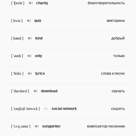
[ 'ʧæriti ]
charity
благотворительность
[ kwiz ]
quiz
викторина
[ kaind ]
kind
добрый
[ 'əunli ]
only
только
[ 'liriks ]
lyrics
слова к песне
[ 'daʋnləʋd ]
download
скачать
[ 'səuʃ(ə)l 'netwə:k ]
social network
соцсеть
[ 'sɔ:ŋ‚raɪtər ]
songwriter
композитор-песенник