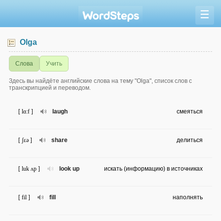
☰
Olga
Слова
Учить
Здесь вы найдёте английские слова на тему "Olga", список слов с
транскрипцией и переводом.
[ lɑ:f ]
laugh
смеяться
[ ʃɛə ]
share
делиться
[ luk ʌp ]
look up
искать (информацию) в источниках
[ fil ]
fill
наполнять