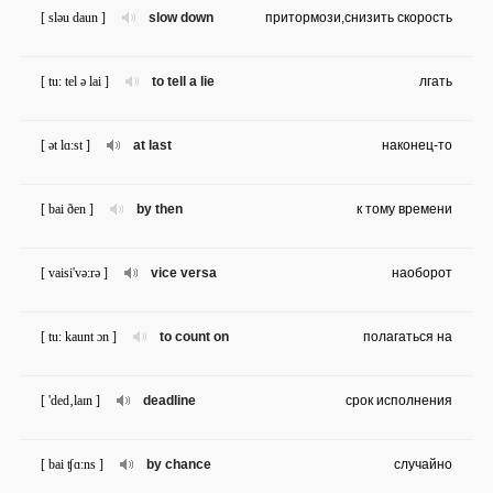
[ sləu daun ]
slow down
притормози,снизить скорость
[ tu: tel ə lai ]
to tell a lie
лгать
[ ət lɑ:st ]
at last
наконец-то
[ bai ðen ]
by then
к тому времени
[ vaisi'və:rə ]
vice versa
наоборот
[ tu: kaunt ɔn ]
to count on
полагаться на
[ 'ded‚laɪn ]
deadline
срок исполнения
[ bai ʧɑ:ns ]
by chance
случайно