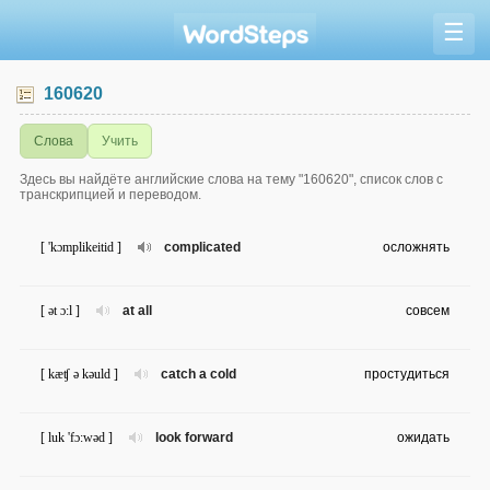
☰
160620
Слова
Учить
Здесь вы найдёте английские слова на тему "160620", список слов с
транскрипцией и переводом.
[ 'kɔmplikeitid ]
complicated
осложнять
[ ət ɔ:l ]
at all
совсем
[ kæʧ ə kəuld ]
catch a cold
простудиться
[ luk 'fɔ:wəd ]
look forward
ожидать