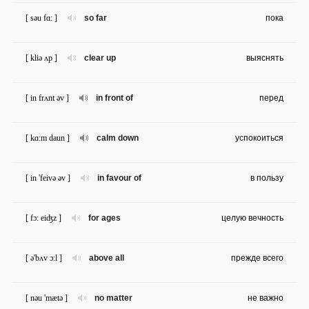
[ səu fɑ: ]
so far
пока
[ kliə ʌp ]
clear up
выяснять
[ in frʌnt əv ]
in front of
перед
[ kɑ:m daun ]
calm down
успокоиться
[ in 'feivə əv ]
in favour of
в пользу
[ fɔ: eiʤz ]
for ages
целую вечность
[ ə'bʌv ɔ:l ]
above all
прежде всего
[ nəu 'mætə ]
no matter
не важно