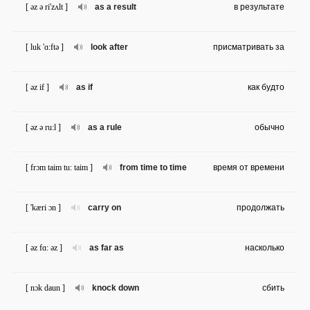
[ əz ə ri'zʌlt ]
as a result
в результате
[ luk 'ɑ:ftə ]
look after
присматривать за
[ əz if ]
as if
как будто
[ əz ə ru:l ]
as a rule
обычно
[ frɔm taim tu: taim ]
from time to time
время от времени
[ 'kæri ɔn ]
carry on
продолжать
[ əz fɑ: əz ]
as far as
насколько
[ nɔk daun ]
knock down
сбить