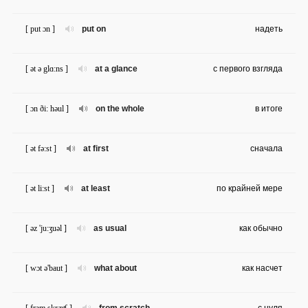
[ put ɔn ]
put on
надеть
[ ət ə glɑ:ns ]
at a glance
с первого взгляда
[ ɔn ði: həul ]
on the whole
в итоге
[ ət fə:st ]
at first
сначала
[ ət li:st ]
at least
по крайней мере
[ əz 'ju:ʒuəl ]
as usual
как обычно
[ wɔt ə'baut ]
what about
как насчет