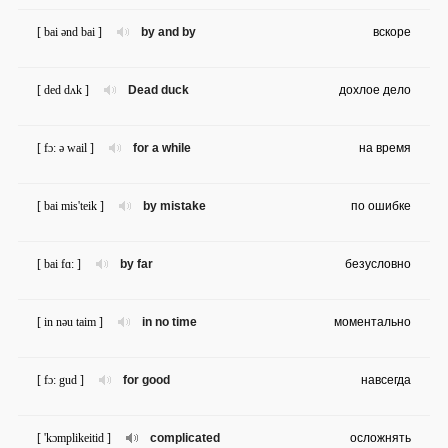
[ bai ənd bai ]
by and by
вскоре
[ ded dʌk ]
Dead duck
дохлое дело
[ fɔ: ə wail ]
for a while
на время
[ bai mis'teik ]
by mistake
по ошибке
[ bai fɑ: ]
by far
безусловно
[ in nəu taim ]
in no time
моментально
[ fɔ: gud ]
for good
навсегда
[ 'kɔmplikeitid ]
complicated
осложнять