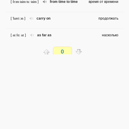
[ frɔm taim tu: taim ]
from time to time
время от времени
[ 'kæri ɔn ]
carry on
продолжать
[ əz fɑ: əz ]
as far as
насколько
0
[ nɔk daun ]
knock down
сбить
Распечатать
[ səu fɑ: ]
so far
пока
доступен всем
[ kliə ʌp ]
clear up
выяснять
→
→
en
ru
сложность не определена
0 из 141 слова
[ in frʌnt əv ]
in front of
перед
Обсуждай WordSteps в iLiveMyLife
[ kɑ:m daun ]
calm down
успокоиться
Присоединиться