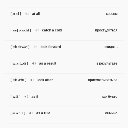
[ ət ɔ:l ]
at all
совсем
[ kæʧ ə kəuld ]
catch a cold
простудиться
[ luk 'fɔ:wəd ]
look forward
ожидать
[ əz ə ri'zʌlt ]
as a result
в результате
[ luk 'ɑ:ftə ]
look after
присматривать за
[ əz if ]
as if
как будто
[ əz ə ru:l ]
as a rule
обычно