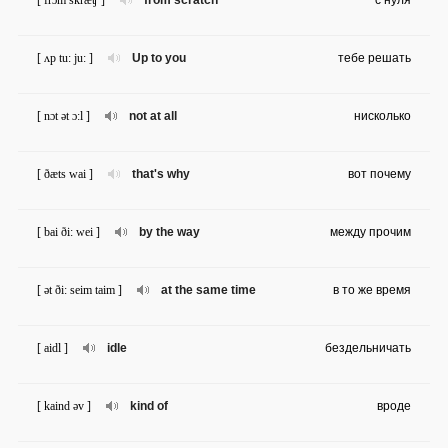
[ frɔm skræʧ ]
from scratch
с нуля
[ ʌp tu: ju: ]
Up to you
тебе решать
[ nɔt ət ɔ:l ]
not at all
нисколько
[ ðæts wai ]
that's why
вот почему
[ bai ði: wei ]
by the way
между прочим
[ ət ði: seim taim ]
at the same time
в то же время
[ aidl ]
idle
бездельничать
[ kaind əv ]
kind of
вроде