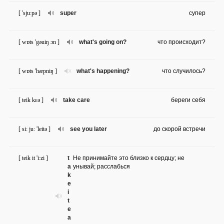
[ 'sju:pə ]
super
супер
[ wɒts 'gəuiŋ ɔn ]
what's going on?
что происходит?
[ wɒts 'hæpniŋ ]
what's happening?
что случилось?
[ teik kɛə ]
take care
береги себя
[ si: ju: 'leitə ]
see you later
до скорой встречи
[ teik it 'i:zi ]
t
Не принимайте это близко к сердцу; не
a
унывай; расслабься
k
e
i
t
e
a