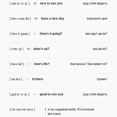
[ nais tu: si: ju: ]
nice to see you
рад тебя видеть
[ hæv ə nais dei ]
have a nice day
хорошего дня
[ haʋz it 'gəuiŋ ]
How's it going?
как идут дела?
[ wɒts ʌp ]
what's up?
как дела?
[ haʋz laif ]
how's life?
Как жизнь? Как живется?
[ hai ðɛə ]
hi there
привет
[ gud tu: si: ju: ]
good to see you
рад тебя видеть
[ i'm 'əuvə ðe mu:n ]
I
я на седьмом небе; Я в полном
'
восторге