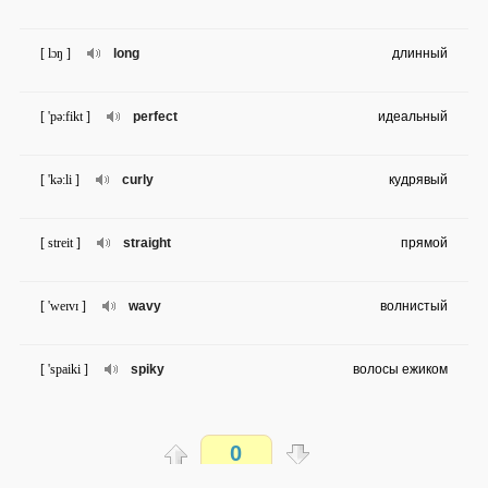
[ lɔŋ ]
long
длинный
[ 'pə:fikt ]
perfect
идеальный
[ 'kə:li ]
curly
кудрявый
[ streit ]
straight
прямой
[ 'weɪvɪ ]
wavy
волнистый
[ 'spaiki ]
spiky
волосы ежиком
[ hei ]
hey
эй!
0