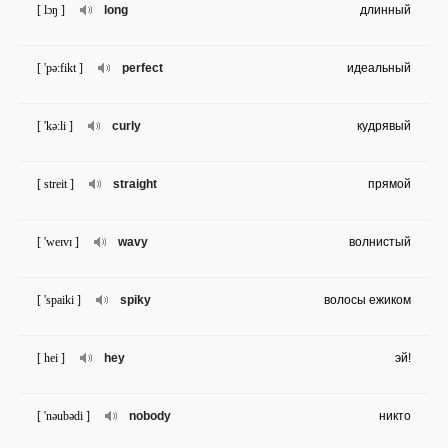
[ lɔŋ ]
long
длинный
[ 'pə:fikt ]
perfect
идеальный
[ 'kə:li ]
curly
кудрявый
[ streit ]
straight
прямой
[ 'weɪvɪ ]
wavy
волнистый
[ 'spaiki ]
spiky
волосы ежиком
[ hei ]
hey
эй!
[ 'nəubədi ]
nobody
никто