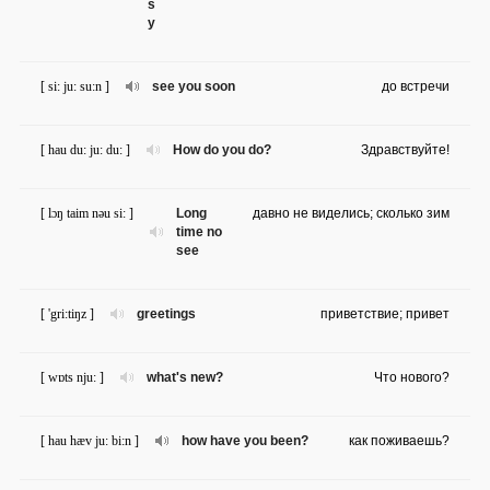
s
y
[ si: ju: su:n ]
see you soon
до встречи
[ hau du: ju: du: ]
How do you do?
Здравствуйте!
[ lɔŋ taim nəu si: ]
Long
давно не виделись; сколько зим
time no
see
[ 'gri:tiŋz ]
greetings
приветствие; привет
[ wɒts nju: ]
what's new?
Что нового?
[ hau hæv ju: bi:n ]
how have you been?
как поживаешь?