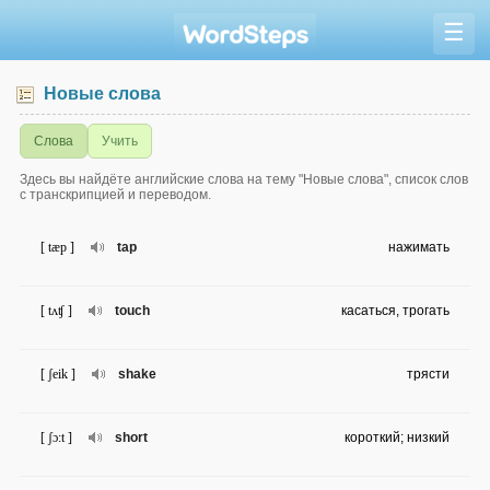
☰
Новые слова
Слова
Учить
Здесь вы найдёте английские слова на тему "Новые слова", список слов
с транскрипцией и переводом.
[ tæp ]
tap
нажимать
[ tʌʧ ]
touch
касаться, трогать
[ ʃeik ]
shake
трясти
[ ʃɔ:t ]
short
короткий; низкий