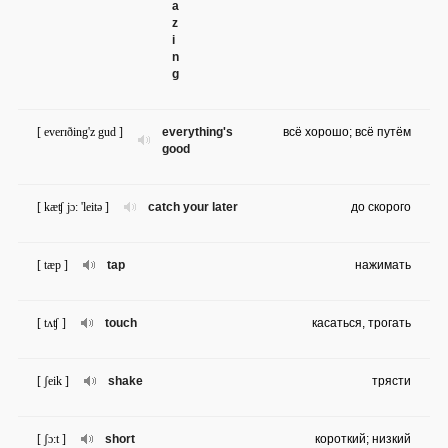
a
z
i
n
g
[ everɪðing'z gud ]
everything's
всё хорошо; всё путём
good
[ kæʧ jɔ: 'leitə ]
catch your later
до скорого
[ tæp ]
tap
нажимать
[ tʌʧ ]
touch
касаться, трогать
[ ʃeik ]
shake
трясти
[ ʃɔ:t ]
short
короткий; низкий