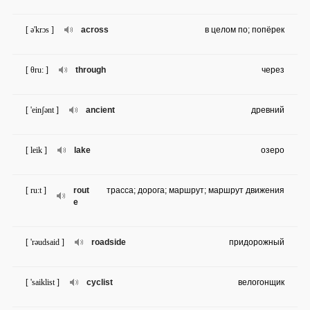
[ ə'krɔs ]
across
в целом по; попёрек
[ θru: ]
through
через
[ 'einʃənt ]
ancient
древний
[ leik ]
lake
озеро
[ ru:t ]
rout
трасса; дорога; маршрут; маршрут движения
e
[ 'rəudsaid ]
roadside
придорожный
[ 'saiklist ]
cyclist
велогонщик