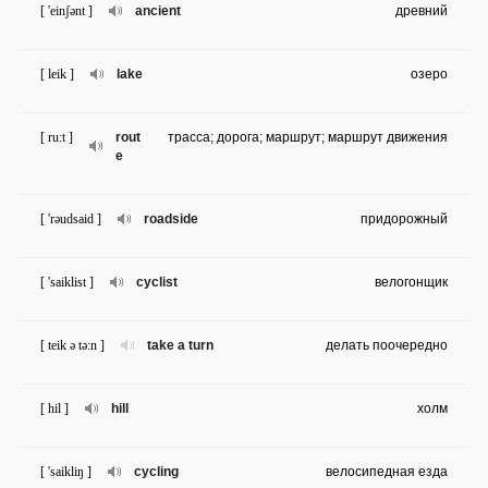
[ 'einʃənt ]
ancient
древний
[ leik ]
lake
озеро
[ ru:t ]
rout
трасса; дорога; маршрут; маршрут движения
e
[ 'rəudsaid ]
roadside
придорожный
[ 'saiklist ]
cyclist
велогонщик
[ teik ə tə:n ]
take a turn
делать поочередно
[ hil ]
hill
холм
[ 'saikliŋ ]
cycling
велосипедная езда