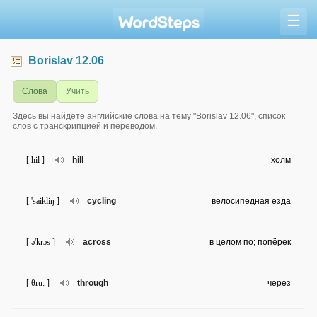
☰
Borislav 12.06
Слова
Учить
Здесь вы найдёте английские слова на тему "Borislav 12.06", список
слов с транскрипцией и переводом.
[ hil ]
hill
холм
[ 'saikliŋ ]
cycling
велосипедная езда
[ ə'krɔs ]
across
в целом по; попёрек
[ θru: ]
through
через