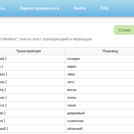
рсы
Зарегистрироваться
Войти
FAQ
Слова
d Weather", список слов с транскрипцией и переводом.
Транскрипция
Перевод
uld ]
холодно
t ]
жарко
intə ]
зима
ʌmə ]
лето
riŋ ]
весна
:təm ]
осень
ɔ:m ]
тепло
ini ]
дождливый
ʌni ]
солнечная
laudi ]
облачный