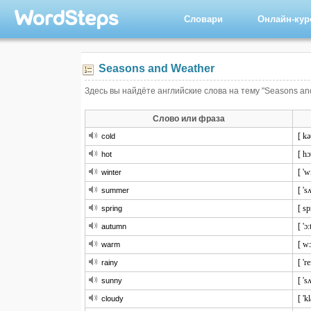
Словари
Онлайн-ку
Seasons and Weather
Здесь вы найдёте английские слова на тему "Seasons an
Слово или фраза
[ kə
cold
[ hɔ
hot
[ 'w
winter
[ 's
summer
[ sp
spring
[ 'ɔ
autumn
[ w
warm
[ 're
rainy
[ 's
sunny
[ 'k
cloudy