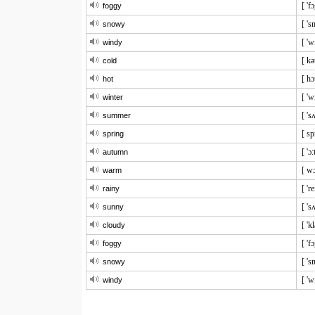
[ 'fɔ
foggy
[ 's
snowy
[ 'w
windy
[ kə
cold
[ hɔ
hot
[ 'w
winter
[ 's
summer
[ sp
spring
[ 'ɔ
autumn
[ w
warm
[ 're
rainy
[ 's
sunny
[ 'k
cloudy
[ 'fɔ
foggy
[ 's
snowy
[ 'w
windy