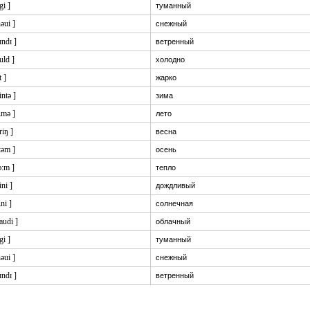
gi ]
туманный
nəui ]
снежный
ɪndɪ ]
ветренный
uld ]
холодно
t ]
жарко
intə ]
зима
ʌmə ]
лето
riŋ ]
весна
:təm ]
осень
ɔ:m ]
тепло
ini ]
дождливый
ʌni ]
солнечная
laudi ]
облачный
gi ]
туманный
nəui ]
снежный
ɪndɪ ]
ветренный