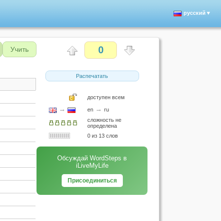
русский▼
0
Учить
Распечатать
доступен всем
→
→
en
ru
сложность не
определена
0 из 13 слов
Обсуждай WordSteps в
iLiveMyLife
Присоединиться