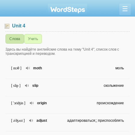
☰
Unit 4
Слова
Учить
Здесь вы найдёте английские слова на тему "Unit 4", список слов с
транскрипцией и переводом.
[ mɔθ ]
moth
моль
[ slip ]
slip
скольжение
[ 'ɔriʤin ]
origin
происхождение
[ ə'ʤʌst ]
adjust
адаптироваться;; приспособлять