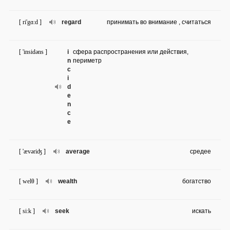
[ ri'gɑ:d ]
regard
принимать во внимание , считаться
[ 'insidəns ]
i
сфера распространения или действия,
n
периметр
c
i
d
e
n
c
e
[ 'ævəriʤ ]
average
средee
[ welθ ]
wealth
богатство
[ si:k ]
seek
искать