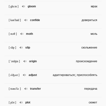
[ glu:m ]
gloom
мрак
[ kən'faid ]
confide
довериться
[ mɔθ ]
moth
моль
[ slip ]
slip
скольжение
[ 'ɔriʤin ]
origin
происхождение
[ ə'ʤʌst ]
adjust
адаптироваться;; приспособлять
[ trəns'fə: ]
transfer
передача
[ plɔt ]
plot
сюжет