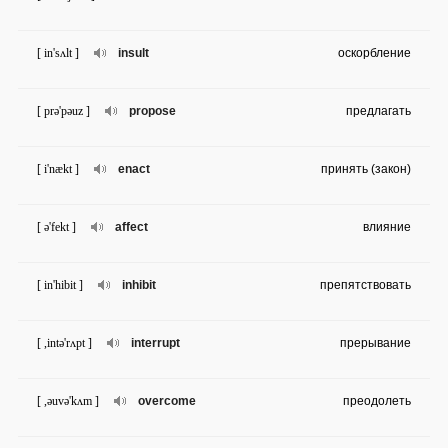
[ in'sʌlt ]
insult
оскорбление
[ prə'pəuz ]
propose
предлагать
[ i'nækt ]
enact
принять (закон)
[ ə'fekt ]
affect
влияние
[ in'hibit ]
inhibit
препятствовать
[ ,intə'rʌpt ]
interrupt
прерывание
[ ,əuvə'kʌm ]
overcome
преодолеть