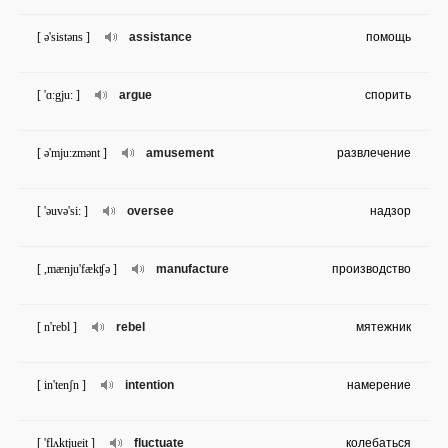
[ ə'sistəns ]
assistance
помощь
[ 'ɑ:gju: ]
argue
спорить
[ ə'mju:zmənt ]
amusement
развлечение
[ 'əuvə'si: ]
oversee
надзор
[ ,mænju'fækʧə ]
manufacture
производство
[ n'rebl ]
rebel
мятежник
[ in'tenʃn ]
intention
намерение
[ 'flʌktjueit ]
fluctuate
колебаться