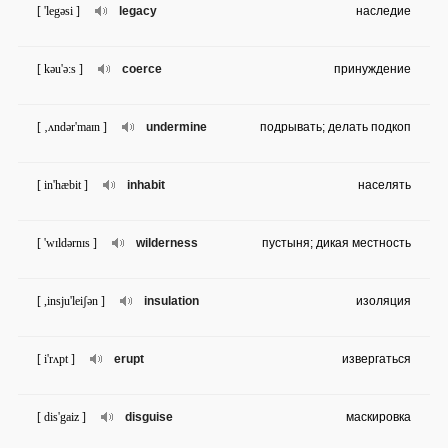
[ 'legəsi ]
legacy
наследие
[ kəu'ə:s ]
coerce
принуждение
[ ‚ʌndər'maɪn ]
undermine
подрывать; делать подкоп
[ in'hæbit ]
inhabit
населять
[ 'wɪldərnɪs ]
wilderness
пустыня; дикая местность
[ ,insju'leiʃən ]
insulation
изоляция
[ i'rʌpt ]
erupt
извергаться
[ dis'gaiz ]
disguise
маскировка