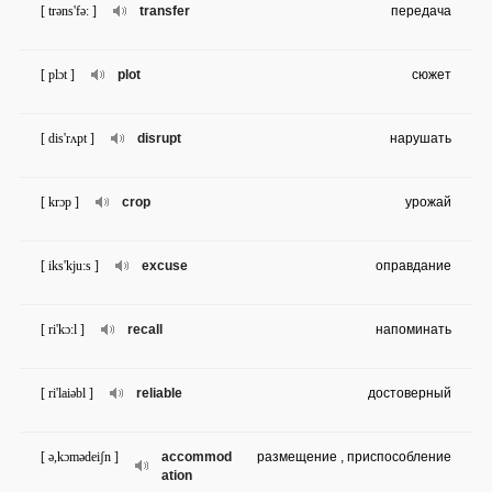
[ trəns'fə: ]
transfer
передача
[ plɔt ]
plot
сюжет
[ dis'rʌpt ]
disrupt
нарушать
[ krɔp ]
crop
урожай
[ iks'kju:s ]
excuse
оправдание
[ ri'kɔ:l ]
recall
напоминать
[ ri'laiəbl ]
reliable
достоверный
[ ə,kɔmədeiʃn ]
accommod
размещение , приспособление
ation