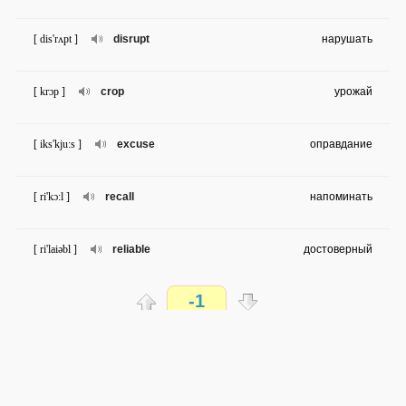
[ dis'rʌpt ]
disrupt
нарушать
[ krɔp ]
crop
урожай
[ iks'kju:s ]
excuse
оправдание
[ ri'kɔ:l ]
recall
напоминать
[ ri'laiəbl ]
reliable
достоверный
-1
[ ə,kɔmədeiʃn ]
accommod
размещение , приспособление
ation
Распечатать
[ ri'gɑ:d ]
regard
принимать во внимание , считаться
доступен всем