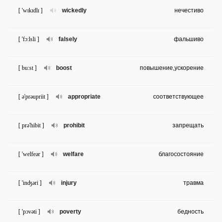
[ 'wɪkɪdlɪ ]
wickedly
нечестиво
[ 'fɔ:lsli ]
falsely
фальшиво
[ bu:st ]
boost
повышение,ускорение
[ ə'prəupriit ]
appropriate
соответствующее
[ prə'hibit ]
prohibit
запрещать
[ 'welfeər ]
welfare
благосостояние
[ 'inʤəri ]
injury
травма
[ 'pɔvəti ]
poverty
бедность