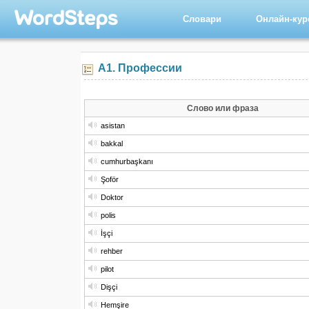
Словари
Онлайн-ку
А1. Профессии
Слово или фраза
asistan
bakkal
cumhurbaşkanı
Şoför
Doktor
polis
İşçi
rehber
pilot
Dişçi
Hemşire