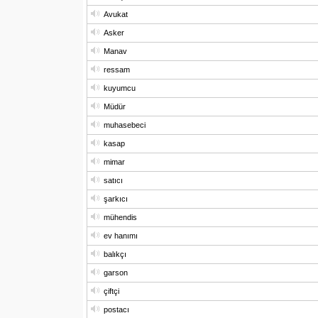
Avukat
Asker
Manav
ressam
kuyumcu
Müdür
muhasebeci
kasap
mimar
satıcı
şarkıcı
mühendis
ev hanımı
balıkçı
garson
çiftçi
postacı