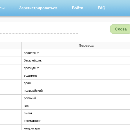
рсы
Зарегистрироваться
Войти
FAQ
Слова
Перевод
ассистент
бакалейщик
президент
водитель
врач
полицейский
рабочий
гид
пилот
стоматолог
медсестра