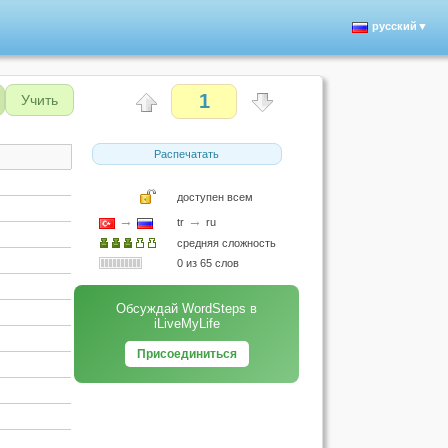
русский▼
1
Учить
Распечатать
доступен всем
→
→
tr
ru
средняя сложность
0 из 65 слов
Обсуждай WordSteps в
iLiveMyLife
Присоединиться