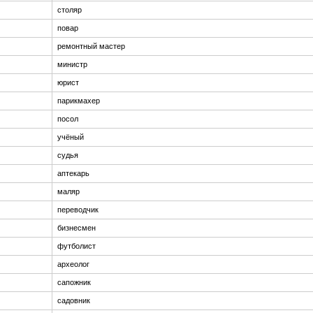
столяр
повар
ремонтный мастер
министр
юрист
парикмахер
посол
учёный
судья
аптекарь
маляр
переводчик
бизнесмен
футболист
археолог
сапожник
садовник