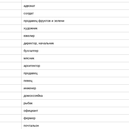
адвокат
солдат
продавец фруктов и зелени
художник
ювелир
директор, начальник
бухгалтер
мясник
архитектор
продавец
певец
инженер
домохозяйка
рыбак
официант
фермер
почтальон