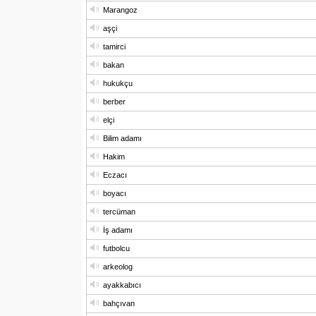
Marangoz
aşçi
tamirci
bakan
hukukçu
berber
elçi
Bilim adamı
Hakim
Eczacı
boyacı
tercüman
İş adamı
futbolcu
arkeolog
ayakkabıcı
bahçıvan